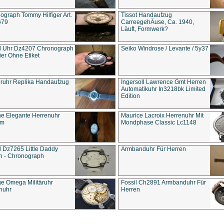
ograph Tommy Hilfiger Art.
Tissot Handaufzug
679
CarreegehÄuse, Ca. 1940,
Läuft, Formwerk?
l Uhr Dz4207 Chronograph
Seiko Windrose / Levante / 5y37
ier Ohne Etiket
eruhr Replika Handaufzug
Ingersoll Lawrence Gmt Herren
Automatikuhr In3218bk Limited
Edition
e Elegante Herrenuhr
Maurice Lacroix Herrenuhr Mit
um
Mondphase Classic Lc1148
l Dz7265 Little Daddy
Armbanduhr Für Herren
n - Chronograph
ge Omega Militäruhr
Fossil Ch2891 Armbanduhr Für
nuhr
Herren