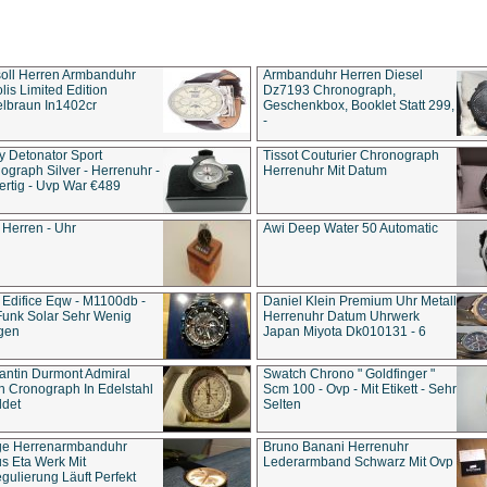
soll Herren Armbanduhr
Armbanduhr Herren Diesel
is Limited Edition
Dz7193 Chro­no­graph,
lbraun In1402cr
Geschenkbox, Booklet Statt 299,
-
y Detonator Sport
Tissot Couturier Chronograph
ograph Silver - Herrenuhr -
Herrenuhr Mit Datum
rtig - Uvp War €489
 Herren - Uhr
Awi Deep Water 50 Automatic
 Edifice Eqw - M1100db -
Daniel Klein Premium Uhr Metall
Funk Solar Sehr Wenig
Herrenuhr Datum Uhrwerk
gen
Japan Miyota Dk010131 - 6
antin Durmont Admiral
Swatch Chrono " Goldfinger "
n Cronograph In Edelstahl
Scm 100 - Ovp - Mit Etikett - Sehr
ldet
Selten
ge Herrenarmbanduhr
Bruno Banani Herrenuhr
s Eta Werk Mit
Lederarmband Schwarz Mit Ovp
gulierung Läuft Perfekt