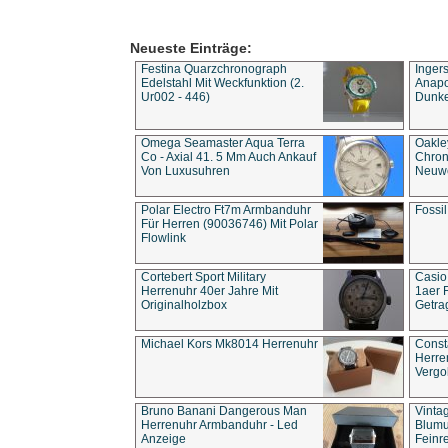
Neueste Einträge:
Festina Quarzchronograph
Inger
Edelstahl Mit Weckfunktion (2.
Anapol
Ur002 - 446)
Dunke
Omega Seamaster Aqua Terra
Oakle
Co - Axial 41. 5 Mm Auch Ankauf
Chron
Von Luxusuhren
Neuwe
Polar Electro Ft7m Armbanduhr
Fossil
Für Herren (90036746) Mit Polar
Flowlink
Cortebert Sport Military
Casio
Herrenuhr 40er Jahre Mit
1aer 
Originalholzbox
Getra
Michael Kors Mk8014 Herrenuhr
Const
Herre
Vergo
Bruno Banani Dangerous Man
Vinta
Herrenuhr Armbanduhr - Led
Blumu
Anzeige
Feinre