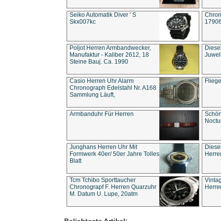
Seiko Automatik Diver ' S
Chron
Skx007kc
1790
Poljot Herren Armbandwecker,
Diese
Manufaktur - Kaliber 2612, 18
Juwel
Steine Bauj. Ca. 1990
Casio Herren Uhr Alarm
Flieg
Chronograph Edelstahl Nr. A168
Sammlung Läuft,
Armbanduhr Für Herren
Schön
Noct
Junghans Herren Uhr Mit
Diese
Formwerk 40er/ 50er Jahre Tolles
Herre
Blatt
Tcm Tchibo Sporttaucher
Vinta
Chronograpf F. Herren Quarzuhr
Herre
M. Datum U. Lupe, 20atm