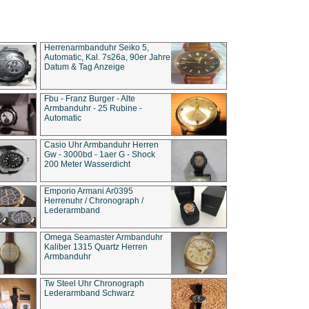
Herrenarmbanduhr Seiko 5,
Automatic, Kal. 7s26a, 90er Jahre
Datum & Tag Anzeige
Fbu - Franz Burger - Alte
Armbanduhr - 25 Rubine -
Automatic
Casio Uhr Armbanduhr Herren
Gw - 3000bd - 1aer G - Shock
200 Meter Wasserdicht
Emporio Armani Ar0395
Herrenuhr / Chronograph /
Lederarmband
Omega Seamaster Armbanduhr
Kaliber 1315 Quartz Herren
Armbanduhr
Tw Steel Uhr Chronograph
Lederarmband Schwarz