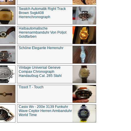
Swatch Automatik Right Track
Brown Svgk408
Herrenchronograph
Halbautomatische
Herrenarmbanduhr Von Poljot
Goldfarben
Schöne Elegante Herrenuhr
Vintage Universal Geneve
Compax Chronograph
Handaufzug Cal. 285 Stahl
Tissot T - Touch
Casio Wv - 200e 3139 Funkuhr
Wave Ceptor Herren Armbanduhr
World Time