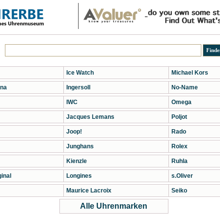
Ice Watch
Michael Kors
na
Ingersoll
No-Name
IWC
Omega
Jacques Lemans
Poljot
Joop!
Rado
Junghans
Rolex
Kienzle
Ruhla
inal
Longines
s.Oliver
Maurice Lacroix
Seiko
Alle Uhrenmarken