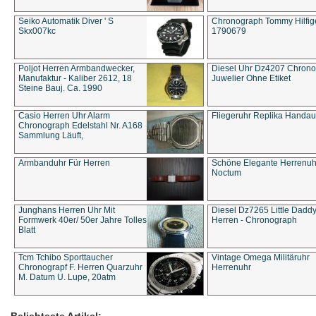
Seiko Automatik Diver ' S
Chronograph Tommy Hilfige
Skx007kc
1790679
Poljot Herren Armbandwecker,
Diesel Uhr Dz4207 Chron
Manufaktur - Kaliber 2612, 18
Juwelier Ohne Etiket
Steine Bauj. Ca. 1990
Casio Herren Uhr Alarm
Fliegeruhr Replika Handau
Chronograph Edelstahl Nr. A168
Sammlung Läuft,
Armbanduhr Für Herren
Schöne Elegante Herrenuh
Noctum
Junghans Herren Uhr Mit
Diesel Dz7265 Little Dadd
Formwerk 40er/ 50er Jahre Tolles
Herren - Chronograph
Blatt
Tcm Tchibo Sporttaucher
Vintage Omega Militäruhr
Chronograpf F. Herren Quarzuhr
Herrenuhr
M. Datum U. Lupe, 20atm