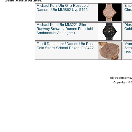
Beliebteste Artikel:
Michael Kors Uhr Glitz Rosegold
Empo
Damen - Uhr Mk5862 Uvp 549€
Chro
Michael Kors Uhr Mk3221 Slim
Dies
Runway Schwarz Damen Edelstahl
Gold
Armbanduhr Analogneu
Fossil Damenuhr / Damen Uhr Rose
Mvmt
Gold Strass Schmal Dezent Es3422
Schw
Usa 
All trademarks,
Copyright © 