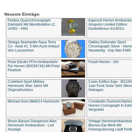
Neueste Einträge:
Festina Quarzchronograph
Ingersoll Herren Armbandu
Edelstahl Mit Weckfunktion (2.
Anapolis Limited Edition
Ur002 - 446)
Dunkelbraun In1402cr
Omega Seamaster Aqua Terra
Oakley Detonator Sport
Co - Axial 41. 5 Mm Auch Ankauf
Chronograph Silver - Herre
Von Luxusuhren
Neuwertig - Uvp War €489
Polar Electro Ft7m Armbanduhr
Fossil Herren - Uhr
Für Herren (90036746) Mit Polar
Flowlink
Cortebert Sport Military
Casio Edifice Eqw - M1100
Herrenuhr 40er Jahre Mit
1aer Funk Solar Sehr Wen
Originalholzbox
Getragen
Michael Kors Mk8014 Herrenuhr
Constantin Durmont Admira
Herren Cronograph In Edel
Vergoldet
Bruno Banani Dangerous Man
Vintage Herrenarmbanduh
Herrenuhr Armbanduhr - Led
Blumus Eta Werk Mit
Anzeige
Feinregulierung Läuft Perfe