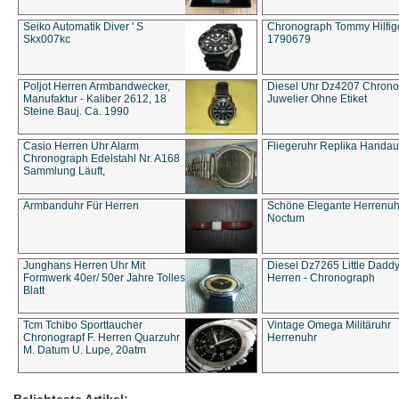
Seiko Automatik Diver ' S
Chronograph Tommy Hilfige
Skx007kc
1790679
Poljot Herren Armbandwecker,
Diesel Uhr Dz4207 Chron
Manufaktur - Kaliber 2612, 18
Juwelier Ohne Etiket
Steine Bauj. Ca. 1990
Casio Herren Uhr Alarm
Fliegeruhr Replika Handau
Chronograph Edelstahl Nr. A168
Sammlung Läuft,
Armbanduhr Für Herren
Schöne Elegante Herrenuh
Noctum
Junghans Herren Uhr Mit
Diesel Dz7265 Little Dadd
Formwerk 40er/ 50er Jahre Tolles
Herren - Chronograph
Blatt
Tcm Tchibo Sporttaucher
Vintage Omega Militäruhr
Chronograpf F. Herren Quarzuhr
Herrenuhr
M. Datum U. Lupe, 20atm