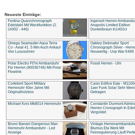
Neueste Einträge:
Festina Quarzchronograph
Ingersoll Herren Armbandu
Edelstahl Mit Weckfunktion (2.
Anapolis Limited Edition
Ur002 - 446)
Dunkelbraun In1402cr
Omega Seamaster Aqua Terra
Oakley Detonator Sport
Co - Axial 41. 5 Mm Auch Ankauf
Chronograph Silver - Herre
Von Luxusuhren
Neuwertig - Uvp War €489
Polar Electro Ft7m Armbanduhr
Fossil Herren - Uhr
Für Herren (90036746) Mit Polar
Flowlink
Cortebert Sport Military
Casio Edifice Eqw - M1100
Herrenuhr 40er Jahre Mit
1aer Funk Solar Sehr Wen
Originalholzbox
Getragen
Michael Kors Mk8014 Herrenuhr
Constantin Durmont Admira
Herren Cronograph In Edel
Vergoldet
Bruno Banani Dangerous Man
Vintage Herrenarmbanduh
Herrenuhr Armbanduhr - Led
Blumus Eta Werk Mit
Anzeige
Feinregulierung Läuft Perfe