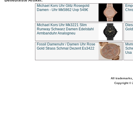
Beliebteste Artikel:
Michael Kors Uhr Glitz Rosegold
Empo
Damen - Uhr Mk5862 Uvp 549€
Chro
Michael Kors Uhr Mk3221 Slim
Dies
Runway Schwarz Damen Edelstahl
Gold
Armbanduhr Analogneu
Fossil Damenuhr / Damen Uhr Rose
Mvmt
Gold Strass Schmal Dezent Es3422
Schw
Usa 
All trademarks,
Copyright © 