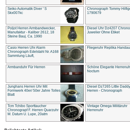
Seiko Automatik Diver ' S
Chronograph Tommy Hilfige
Skx007kc
1790679
Poljot Herren Armbandwecker,
Diesel Uhr Dz4207 Chron
Manufaktur - Kaliber 2612, 18
Juwelier Ohne Etiket
Steine Bauj. Ca. 1990
Casio Herren Uhr Alarm
Fliegeruhr Replika Handau
Chronograph Edelstahl Nr. A168
Sammlung Läuft,
Armbanduhr Für Herren
Schöne Elegante Herrenuh
Noctum
Junghans Herren Uhr Mit
Diesel Dz7265 Little Dadd
Formwerk 40er/ 50er Jahre Tolles
Herren - Chronograph
Blatt
Tcm Tchibo Sporttaucher
Vintage Omega Militäruhr
Chronograpf F. Herren Quarzuhr
Herrenuhr
M. Datum U. Lupe, 20atm