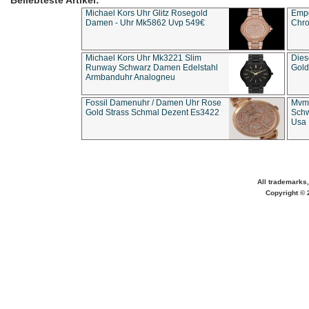
Beliebteste Artikel:
Michael Kors Uhr Glitz Rosegold
Empo
Damen - Uhr Mk5862 Uvp 549€
Chro
Michael Kors Uhr Mk3221 Slim
Dies
Runway Schwarz Damen Edelstahl
Gold
Armbanduhr Analogneu
Fossil Damenuhr / Damen Uhr Rose
Mvmt
Gold Strass Schmal Dezent Es3422
Schw
Usa 
All trademarks,
Copyright © 