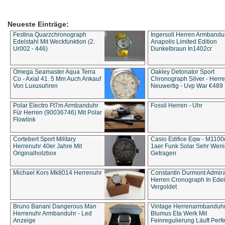
Neueste Einträge:
Festina Quarzchronograph
Ingersoll Herren Armbandu
Edelstahl Mit Weckfunktion (2.
Anapolis Limited Edition
Ur002 - 446)
Dunkelbraun In1402cr
Omega Seamaster Aqua Terra
Oakley Detonator Sport
Co - Axial 41. 5 Mm Auch Ankauf
Chronograph Silver - Herre
Von Luxusuhren
Neuwertig - Uvp War €489
Polar Electro Ft7m Armbanduhr
Fossil Herren - Uhr
Für Herren (90036746) Mit Polar
Flowlink
Cortebert Sport Military
Casio Edifice Eqw - M1100
Herrenuhr 40er Jahre Mit
1aer Funk Solar Sehr Wen
Originalholzbox
Getragen
Michael Kors Mk8014 Herrenuhr
Constantin Durmont Admira
Herren Cronograph In Edel
Vergoldet
Bruno Banani Dangerous Man
Vintage Herrenarmbanduh
Herrenuhr Armbanduhr - Led
Blumus Eta Werk Mit
Anzeige
Feinregulierung Läuft Perfe