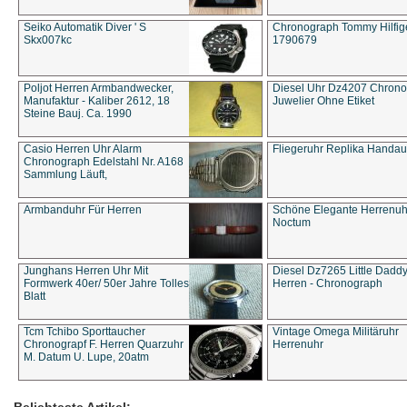
Seiko Automatik Diver ' S
Chronograph Tommy Hilfige
Skx007kc
1790679
Poljot Herren Armbandwecker,
Diesel Uhr Dz4207 Chron
Manufaktur - Kaliber 2612, 18
Juwelier Ohne Etiket
Steine Bauj. Ca. 1990
Casio Herren Uhr Alarm
Fliegeruhr Replika Handau
Chronograph Edelstahl Nr. A168
Sammlung Läuft,
Armbanduhr Für Herren
Schöne Elegante Herrenuh
Noctum
Junghans Herren Uhr Mit
Diesel Dz7265 Little Dadd
Formwerk 40er/ 50er Jahre Tolles
Herren - Chronograph
Blatt
Tcm Tchibo Sporttaucher
Vintage Omega Militäruhr
Chronograpf F. Herren Quarzuhr
Herrenuhr
M. Datum U. Lupe, 20atm