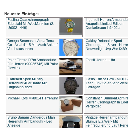
Neueste Einträge:
Festina Quarzchronograph
Ingersoll Herren Armbandu
Edelstahl Mit Weckfunktion (2.
Anapolis Limited Edition
Ur002 - 446)
Dunkelbraun In1402cr
Omega Seamaster Aqua Terra
Oakley Detonator Sport
Co - Axial 41. 5 Mm Auch Ankauf
Chronograph Silver - Herre
Von Luxusuhren
Neuwertig - Uvp War €489
Polar Electro Ft7m Armbanduhr
Fossil Herren - Uhr
Für Herren (90036746) Mit Polar
Flowlink
Cortebert Sport Military
Casio Edifice Eqw - M1100
Herrenuhr 40er Jahre Mit
1aer Funk Solar Sehr Wen
Originalholzbox
Getragen
Michael Kors Mk8014 Herrenuhr
Constantin Durmont Admira
Herren Cronograph In Edel
Vergoldet
Bruno Banani Dangerous Man
Vintage Herrenarmbanduh
Herrenuhr Armbanduhr - Led
Blumus Eta Werk Mit
Anzeige
Feinregulierung Läuft Perfe