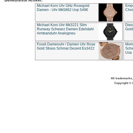
Beliebteste Artikel:
Michael Kors Uhr Glitz Rosegold
Empo
Damen - Uhr Mk5862 Uvp 549€
Chro
Michael Kors Uhr Mk3221 Slim
Dies
Runway Schwarz Damen Edelstahl
Gold
Armbanduhr Analogneu
Fossil Damenuhr / Damen Uhr Rose
Mvmt
Gold Strass Schmal Dezent Es3422
Schw
Usa 
All trademarks,
Copyright © 