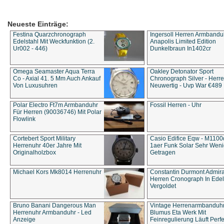
Neueste Einträge:
Festina Quarzchronograph
Ingersoll Herren Armbandu
Edelstahl Mit Weckfunktion (2.
Anapolis Limited Edition
Ur002 - 446)
Dunkelbraun In1402cr
Omega Seamaster Aqua Terra
Oakley Detonator Sport
Co - Axial 41. 5 Mm Auch Ankauf
Chronograph Silver - Herre
Von Luxusuhren
Neuwertig - Uvp War €489
Polar Electro Ft7m Armbanduhr
Fossil Herren - Uhr
Für Herren (90036746) Mit Polar
Flowlink
Cortebert Sport Military
Casio Edifice Eqw - M1100
Herrenuhr 40er Jahre Mit
1aer Funk Solar Sehr Wen
Originalholzbox
Getragen
Michael Kors Mk8014 Herrenuhr
Constantin Durmont Admira
Herren Cronograph In Edel
Vergoldet
Bruno Banani Dangerous Man
Vintage Herrenarmbanduh
Herrenuhr Armbanduhr - Led
Blumus Eta Werk Mit
Anzeige
Feinregulierung Läuft Perfe