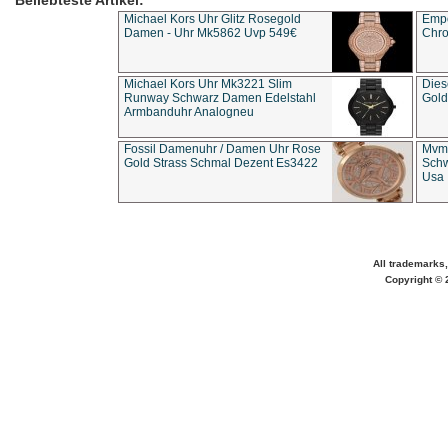
Beliebteste Artikel:
Michael Kors Uhr Glitz Rosegold
Empo
Damen - Uhr Mk5862 Uvp 549€
Chro
Michael Kors Uhr Mk3221 Slim
Dies
Runway Schwarz Damen Edelstahl
Gold
Armbanduhr Analogneu
Fossil Damenuhr / Damen Uhr Rose
Mvmt
Gold Strass Schmal Dezent Es3422
Schw
Usa 
All trademarks,
Copyright © 