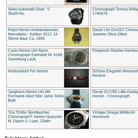
Seiko Automatik Diver ' S
Chronograph Tommy Hilfige
Skx007kc
1790679
Poljot Herren Armbandwecker,
Diesel Uhr Dz4207 Chron
Manufaktur - Kaliber 2612, 18
Juwelier Ohne Etiket
Steine Bauj. Ca. 1990
Casio Herren Uhr Alarm
Fliegeruhr Replika Handau
Chronograph Edelstahl Nr. A168
Sammlung Läuft,
Armbanduhr Für Herren
Schöne Elegante Herrenuh
Noctum
Junghans Herren Uhr Mit
Diesel Dz7265 Little Dadd
Formwerk 40er/ 50er Jahre Tolles
Herren - Chronograph
Blatt
Tcm Tchibo Sporttaucher
Vintage Omega Militäruhr
Chronograpf F. Herren Quarzuhr
Herrenuhr
M. Datum U. Lupe, 20atm