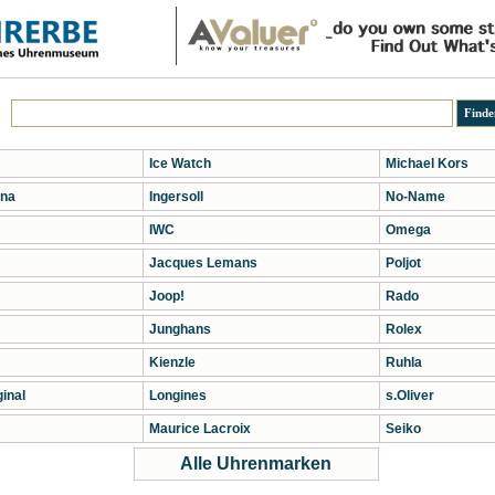
Ice Watch
Michael Kors
na
Ingersoll
No-Name
IWC
Omega
Jacques Lemans
Poljot
Joop!
Rado
Junghans
Rolex
Kienzle
Ruhla
inal
Longines
s.Oliver
Maurice Lacroix
Seiko
Alle Uhrenmarken