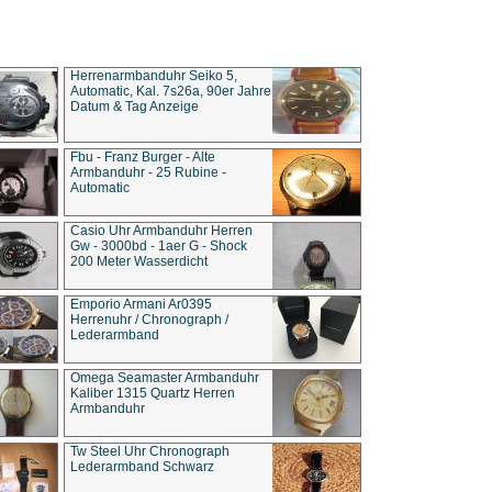
Herrenarmbanduhr Seiko 5,
Automatic, Kal. 7s26a, 90er Jahre
Datum & Tag Anzeige
Fbu - Franz Burger - Alte
Armbanduhr - 25 Rubine -
Automatic
Casio Uhr Armbanduhr Herren
Gw - 3000bd - 1aer G - Shock
200 Meter Wasserdicht
Emporio Armani Ar0395
Herrenuhr / Chronograph /
Lederarmband
Omega Seamaster Armbanduhr
Kaliber 1315 Quartz Herren
Armbanduhr
Tw Steel Uhr Chronograph
Lederarmband Schwarz