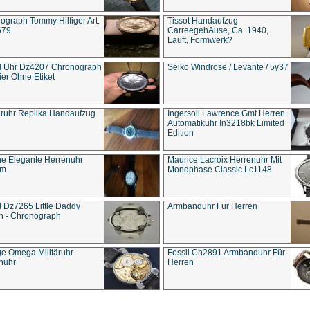
ograph Tommy Hilfiger Art.
Tissot Handaufzug
679
CarreegehÄuse, Ca. 1940,
Läuft, Formwerk?
l Uhr Dz4207 Chronograph
Seiko Windrose / Levante / 5y37
ier Ohne Etiket
eruhr Replika Handaufzug
Ingersoll Lawrence Gmt Herren
Automatikuhr In3218bk Limited
Edition
e Elegante Herrenuhr
Maurice Lacroix Herrenuhr Mit
um
Mondphase Classic Lc1148
l Dz7265 Little Daddy
Armbanduhr Für Herren
n - Chronograph
ge Omega Militäruhr
Fossil Ch2891 Armbanduhr Für
nuhr
Herren