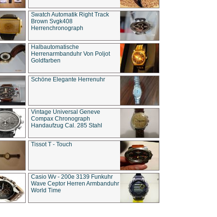
Swatch Automatik Right Track
Brown Svgk408
Herrenchronograph
Halbautomatische
Herrenarmbanduhr Von Poljot
Goldfarben
Schöne Elegante Herrenuhr
Vintage Universal Geneve
Compax Chronograph
Handaufzug Cal. 285 Stahl
Tissot T - Touch
Casio Wv - 200e 3139 Funkuhr
Wave Ceptor Herren Armbanduhr
World Time