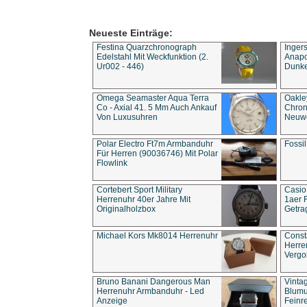
Neueste Einträge:
Festina Quarzchronograph
Inger
Edelstahl Mit Weckfunktion (2.
Anapol
Ur002 - 446)
Dunke
Omega Seamaster Aqua Terra
Oakle
Co - Axial 41. 5 Mm Auch Ankauf
Chron
Von Luxusuhren
Neuwe
Polar Electro Ft7m Armbanduhr
Fossil
Für Herren (90036746) Mit Polar
Flowlink
Cortebert Sport Military
Casio
Herrenuhr 40er Jahre Mit
1aer 
Originalholzbox
Getra
Michael Kors Mk8014 Herrenuhr
Const
Herre
Vergo
Bruno Banani Dangerous Man
Vinta
Herrenuhr Armbanduhr - Led
Blumu
Anzeige
Feinre