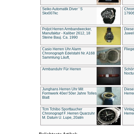
Seiko Automatik Diver ' S
Chron
Skx007kc
1790
Poljot Herren Armbandwecker,
Diese
Manufaktur - Kaliber 2612, 18
Juwel
Steine Bauj. Ca. 1990
Casio Herren Uhr Alarm
Flieg
Chronograph Edelstahl Nr. A168
Sammlung Läuft,
Armbanduhr Für Herren
Schön
Noct
Junghans Herren Uhr Mit
Diese
Formwerk 40er/ 50er Jahre Tolles
Herre
Blatt
Tcm Tchibo Sporttaucher
Vinta
Chronograpf F. Herren Quarzuhr
Herre
M. Datum U. Lupe, 20atm