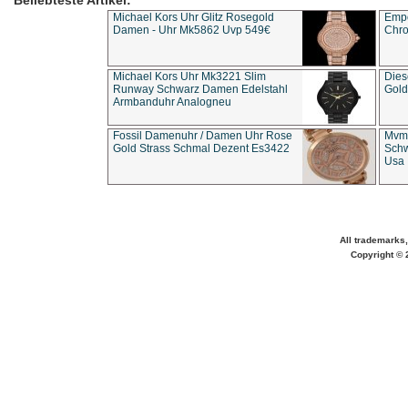
Beliebteste Artikel:
Michael Kors Uhr Glitz Rosegold
Empo
Damen - Uhr Mk5862 Uvp 549€
Chro
Michael Kors Uhr Mk3221 Slim
Dies
Runway Schwarz Damen Edelstahl
Gold
Armbanduhr Analogneu
Fossil Damenuhr / Damen Uhr Rose
Mvmt
Gold Strass Schmal Dezent Es3422
Schw
Usa 
All trademarks,
Copyright © 