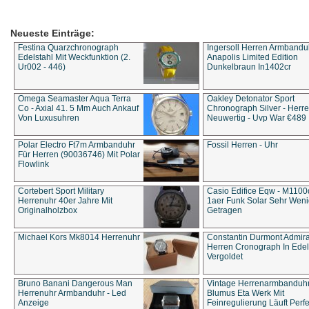
Neueste Einträge:
Festina Quarzchronograph
Ingersoll Herren Armbandu
Edelstahl Mit Weckfunktion (2.
Anapolis Limited Edition
Ur002 - 446)
Dunkelbraun In1402cr
Omega Seamaster Aqua Terra
Oakley Detonator Sport
Co - Axial 41. 5 Mm Auch Ankauf
Chronograph Silver - Herre
Von Luxusuhren
Neuwertig - Uvp War €489
Polar Electro Ft7m Armbanduhr
Fossil Herren - Uhr
Für Herren (90036746) Mit Polar
Flowlink
Cortebert Sport Military
Casio Edifice Eqw - M1100
Herrenuhr 40er Jahre Mit
1aer Funk Solar Sehr Wen
Originalholzbox
Getragen
Michael Kors Mk8014 Herrenuhr
Constantin Durmont Admira
Herren Cronograph In Edel
Vergoldet
Bruno Banani Dangerous Man
Vintage Herrenarmbanduh
Herrenuhr Armbanduhr - Led
Blumus Eta Werk Mit
Anzeige
Feinregulierung Läuft Perfe