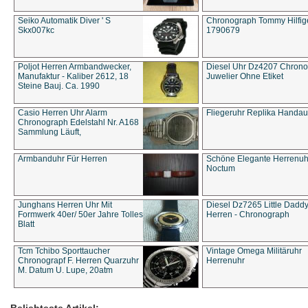
Seiko Automatik Diver ' S
Chronograph Tommy Hilfige
Skx007kc
1790679
Poljot Herren Armbandwecker,
Diesel Uhr Dz4207 Chron
Manufaktur - Kaliber 2612, 18
Juwelier Ohne Etiket
Steine Bauj. Ca. 1990
Casio Herren Uhr Alarm
Fliegeruhr Replika Handau
Chronograph Edelstahl Nr. A168
Sammlung Läuft,
Armbanduhr Für Herren
Schöne Elegante Herrenuh
Noctum
Junghans Herren Uhr Mit
Diesel Dz7265 Little Dadd
Formwerk 40er/ 50er Jahre Tolles
Herren - Chronograph
Blatt
Tcm Tchibo Sporttaucher
Vintage Omega Militäruhr
Chronograpf F. Herren Quarzuhr
Herrenuhr
M. Datum U. Lupe, 20atm