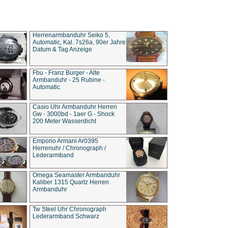
Herrenarmbanduhr Seiko 5,
Automatic, Kal. 7s26a, 90er Jahre
Datum & Tag Anzeige
Fbu - Franz Burger - Alte
Armbanduhr - 25 Rubine -
Automatic
Casio Uhr Armbanduhr Herren
Gw - 3000bd - 1aer G - Shock
200 Meter Wasserdicht
Emporio Armani Ar0395
Herrenuhr / Chronograph /
Lederarmband
Omega Seamaster Armbanduhr
Kaliber 1315 Quartz Herren
Armbanduhr
Tw Steel Uhr Chronograph
Lederarmband Schwarz