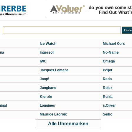
Ice Watch
Michael Kors
na
Ingersoll
No-Name
IWC
Omega
Jacques Lemans
Poljot
Joop!
Rado
Junghans
Rolex
Kienzle
Ruhla
inal
Longines
s.Oliver
Maurice Lacroix
Seiko
Alle Uhrenmarken