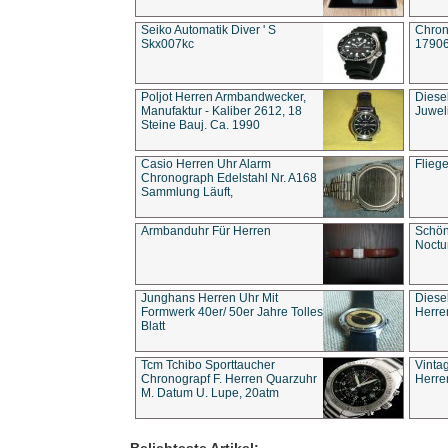
Seiko Automatik Diver ' S
Chron
Skx007kc
1790
Poljot Herren Armbandwecker,
Diese
Manufaktur - Kaliber 2612, 18
Juwel
Steine Bauj. Ca. 1990
Casio Herren Uhr Alarm
Flieg
Chronograph Edelstahl Nr. A168
Sammlung Läuft,
Armbanduhr Für Herren
Schön
Noct
Junghans Herren Uhr Mit
Diese
Formwerk 40er/ 50er Jahre Tolles
Herre
Blatt
Tcm Tchibo Sporttaucher
Vinta
Chronograpf F. Herren Quarzuhr
Herre
M. Datum U. Lupe, 20atm