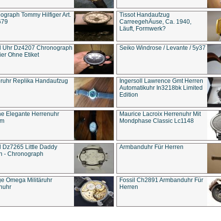
ograph Tommy Hilfiger Art.
Tissot Handaufzug
679
CarreegehÄuse, Ca. 1940,
Läuft, Formwerk?
l Uhr Dz4207 Chronograph
Seiko Windrose / Levante / 5y37
ier Ohne Etiket
eruhr Replika Handaufzug
Ingersoll Lawrence Gmt Herren
Automatikuhr In3218bk Limited
Edition
e Elegante Herrenuhr
Maurice Lacroix Herrenuhr Mit
um
Mondphase Classic Lc1148
l Dz7265 Little Daddy
Armbanduhr Für Herren
n - Chronograph
ge Omega Militäruhr
Fossil Ch2891 Armbanduhr Für
nuhr
Herren