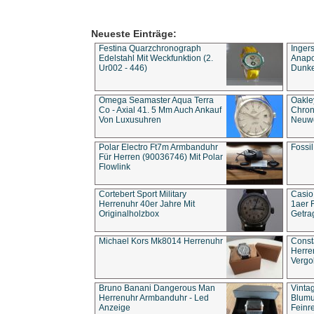
Neueste Einträge:
Festina Quarzchronograph
Inger
Edelstahl Mit Weckfunktion (2.
Anapol
Ur002 - 446)
Dunke
Omega Seamaster Aqua Terra
Oakle
Co - Axial 41. 5 Mm Auch Ankauf
Chron
Von Luxusuhren
Neuwe
Polar Electro Ft7m Armbanduhr
Fossil
Für Herren (90036746) Mit Polar
Flowlink
Cortebert Sport Military
Casio
Herrenuhr 40er Jahre Mit
1aer 
Originalholzbox
Getra
Michael Kors Mk8014 Herrenuhr
Const
Herre
Vergo
Bruno Banani Dangerous Man
Vinta
Herrenuhr Armbanduhr - Led
Blumu
Anzeige
Feinre