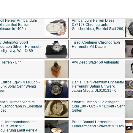
soll Herren Armbanduhr
Armbanduhr Herren Diesel
is Limited Edition
Dz7193 Chro­no­graph,
lbraun In1402cr
Geschenkbox, Booklet Statt 299,
-
y Detonator Sport
Tissot Couturier Chronograph
ograph Silver - Herrenuhr -
Herrenuhr Mit Datum
rtig - Uvp War €489
 Herren - Uhr
Awi Deep Water 50 Automatic
 Edifice Eqw - M1100db -
Daniel Klein Premium Uhr Metall
Funk Solar Sehr Wenig
Herrenuhr Datum Uhrwerk
gen
Japan Miyota Dk010131 - 6
antin Durmont Admiral
Swatch Chrono " Goldfinger "
n Cronograph In Edelstahl
Scm 100 - Ovp - Mit Etikett - Sehr
ldet
Selten
ge Herrenarmbanduhr
Bruno Banani Herrenuhr
s Eta Werk Mit
Lederarmband Schwarz Mit Ovp
gulierung Läuft Perfekt