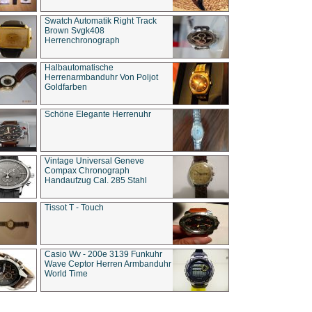
Swatch Automatik Right Track
Brown Svgk408
Herrenchronograph
Halbautomatische
Herrenarmbanduhr Von Poljot
Goldfarben
Schöne Elegante Herrenuhr
Vintage Universal Geneve
Compax Chronograph
Handaufzug Cal. 285 Stahl
Tissot T - Touch
Casio Wv - 200e 3139 Funkuhr
Wave Ceptor Herren Armbanduhr
World Time