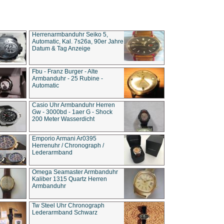
Herrenarmbanduhr Seiko 5,
Automatic, Kal. 7s26a, 90er Jahre
Datum & Tag Anzeige
Fbu - Franz Burger - Alte
Armbanduhr - 25 Rubine -
Automatic
Casio Uhr Armbanduhr Herren
Gw - 3000bd - 1aer G - Shock
200 Meter Wasserdicht
Emporio Armani Ar0395
Herrenuhr / Chronograph /
Lederarmband
Omega Seamaster Armbanduhr
Kaliber 1315 Quartz Herren
Armbanduhr
Tw Steel Uhr Chronograph
Lederarmband Schwarz