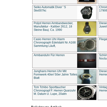
Seiko Automatik Diver ' S
Chron
Skx007kc
1790
Poljot Herren Armbandwecker,
Diese
Manufaktur - Kaliber 2612, 18
Juwel
Steine Bauj. Ca. 1990
Casio Herren Uhr Alarm
Flieg
Chronograph Edelstahl Nr. A168
Sammlung Läuft,
Armbanduhr Für Herren
Schön
Noct
Junghans Herren Uhr Mit
Diese
Formwerk 40er/ 50er Jahre Tolles
Herre
Blatt
Tcm Tchibo Sporttaucher
Vinta
Chronograpf F. Herren Quarzuhr
Herre
M. Datum U. Lupe, 20atm