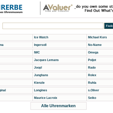
Ice Watch
Michael Kors
na
Ingersoll
No-Name
IWC
Omega
Jacques Lemans
Poljot
Joop!
Rado
Junghans
Rolex
Kienzle
Ruhla
inal
Longines
s.Oliver
Maurice Lacroix
Seiko
Alle Uhrenmarken