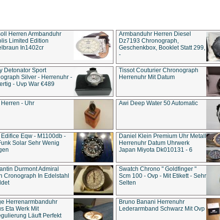
soll Herren Armbanduhr
Armbanduhr Herren Diesel
is Limited Edition
Dz7193 Chro­no­graph,
lbraun In1402cr
Geschenkbox, Booklet Statt 299,
-
y Detonator Sport
Tissot Couturier Chronograph
ograph Silver - Herrenuhr -
Herrenuhr Mit Datum
rtig - Uvp War €489
 Herren - Uhr
Awi Deep Water 50 Automatic
 Edifice Eqw - M1100db -
Daniel Klein Premium Uhr Metall
Funk Solar Sehr Wenig
Herrenuhr Datum Uhrwerk
gen
Japan Miyota Dk010131 - 6
antin Durmont Admiral
Swatch Chrono " Goldfinger "
n Cronograph In Edelstahl
Scm 100 - Ovp - Mit Etikett - Sehr
ldet
Selten
ge Herrenarmbanduhr
Bruno Banani Herrenuhr
s Eta Werk Mit
Lederarmband Schwarz Mit Ovp
gulierung Läuft Perfekt