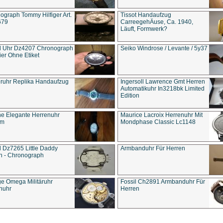
ograph Tommy Hilfiger Art.
Tissot Handaufzug
679
CarreegehÄuse, Ca. 1940,
Läuft, Formwerk?
l Uhr Dz4207 Chronograph
Seiko Windrose / Levante / 5y37
ier Ohne Etiket
eruhr Replika Handaufzug
Ingersoll Lawrence Gmt Herren
Automatikuhr In3218bk Limited
Edition
e Elegante Herrenuhr
Maurice Lacroix Herrenuhr Mit
um
Mondphase Classic Lc1148
l Dz7265 Little Daddy
Armbanduhr Für Herren
n - Chronograph
ge Omega Militäruhr
Fossil Ch2891 Armbanduhr Für
nuhr
Herren