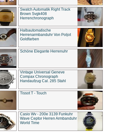
Swatch Automatik Right Track
Brown Svgk408
Herrenchronograph
Halbautomatische
Herrenarmbanduhr Von Poljot
Goldfarben
Schöne Elegante Herrenuhr
Vintage Universal Geneve
Compax Chronograph
Handaufzug Cal. 285 Stahl
Tissot T - Touch
Casio Wv - 200e 3139 Funkuhr
Wave Ceptor Herren Armbanduhr
World Time