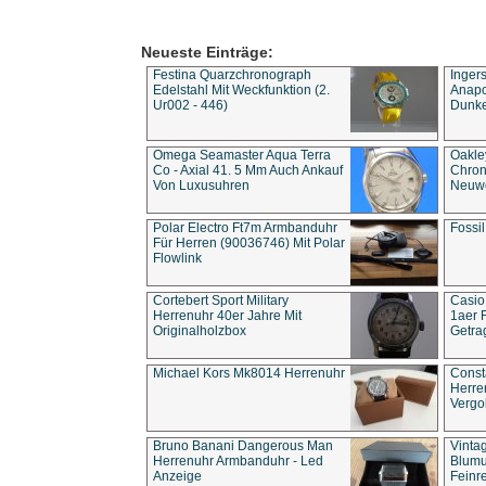
Neueste Einträge:
Festina Quarzchronograph
Inger
Edelstahl Mit Weckfunktion (2.
Anapol
Ur002 - 446)
Dunke
Omega Seamaster Aqua Terra
Oakle
Co - Axial 41. 5 Mm Auch Ankauf
Chron
Von Luxusuhren
Neuwe
Polar Electro Ft7m Armbanduhr
Fossil
Für Herren (90036746) Mit Polar
Flowlink
Cortebert Sport Military
Casio
Herrenuhr 40er Jahre Mit
1aer 
Originalholzbox
Getra
Michael Kors Mk8014 Herrenuhr
Const
Herre
Vergo
Bruno Banani Dangerous Man
Vinta
Herrenuhr Armbanduhr - Led
Blumu
Anzeige
Feinre