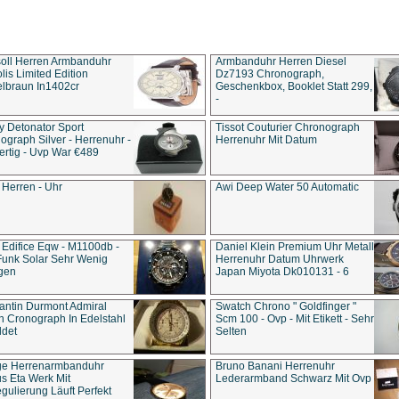
soll Herren Armbanduhr
Armbanduhr Herren Diesel
is Limited Edition
Dz7193 Chro­no­graph,
lbraun In1402cr
Geschenkbox, Booklet Statt 299,
-
y Detonator Sport
Tissot Couturier Chronograph
ograph Silver - Herrenuhr -
Herrenuhr Mit Datum
rtig - Uvp War €489
 Herren - Uhr
Awi Deep Water 50 Automatic
 Edifice Eqw - M1100db -
Daniel Klein Premium Uhr Metall
Funk Solar Sehr Wenig
Herrenuhr Datum Uhrwerk
gen
Japan Miyota Dk010131 - 6
antin Durmont Admiral
Swatch Chrono " Goldfinger "
n Cronograph In Edelstahl
Scm 100 - Ovp - Mit Etikett - Sehr
ldet
Selten
ge Herrenarmbanduhr
Bruno Banani Herrenuhr
s Eta Werk Mit
Lederarmband Schwarz Mit Ovp
gulierung Läuft Perfekt