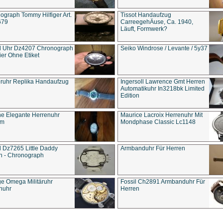
ograph Tommy Hilfiger Art.
Tissot Handaufzug
679
CarreegehÄuse, Ca. 1940,
Läuft, Formwerk?
l Uhr Dz4207 Chronograph
Seiko Windrose / Levante / 5y37
ier Ohne Etiket
eruhr Replika Handaufzug
Ingersoll Lawrence Gmt Herren
Automatikuhr In3218bk Limited
Edition
e Elegante Herrenuhr
Maurice Lacroix Herrenuhr Mit
um
Mondphase Classic Lc1148
l Dz7265 Little Daddy
Armbanduhr Für Herren
n - Chronograph
ge Omega Militäruhr
Fossil Ch2891 Armbanduhr Für
nuhr
Herren