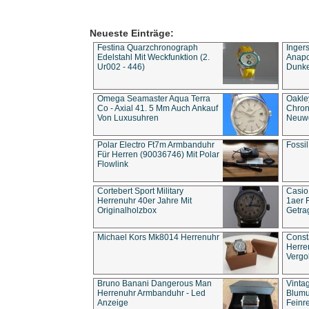
Neueste Einträge:
Festina Quarzchronograph
Inger
Edelstahl Mit Weckfunktion (2.
Anapol
Ur002 - 446)
Dunke
Omega Seamaster Aqua Terra
Oakle
Co - Axial 41. 5 Mm Auch Ankauf
Chron
Von Luxusuhren
Neuwe
Polar Electro Ft7m Armbanduhr
Fossil
Für Herren (90036746) Mit Polar
Flowlink
Cortebert Sport Military
Casio
Herrenuhr 40er Jahre Mit
1aer 
Originalholzbox
Getra
Michael Kors Mk8014 Herrenuhr
Const
Herre
Vergo
Bruno Banani Dangerous Man
Vinta
Herrenuhr Armbanduhr - Led
Blumu
Anzeige
Feinre