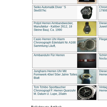
Seiko Automatik Diver ' S
Chron
Skx007kc
1790
Poljot Herren Armbandwecker,
Diese
Manufaktur - Kaliber 2612, 18
Juwel
Steine Bauj. Ca. 1990
Casio Herren Uhr Alarm
Flieg
Chronograph Edelstahl Nr. A168
Sammlung Läuft,
Armbanduhr Für Herren
Schön
Noct
Junghans Herren Uhr Mit
Diese
Formwerk 40er/ 50er Jahre Tolles
Herre
Blatt
Tcm Tchibo Sporttaucher
Vinta
Chronograpf F. Herren Quarzuhr
Herre
M. Datum U. Lupe, 20atm