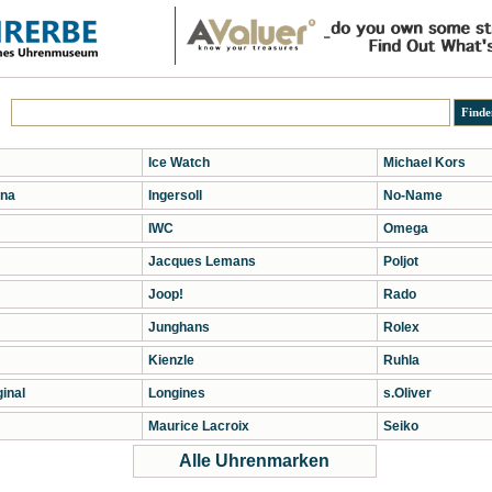
Ice Watch
Michael Kors
na
Ingersoll
No-Name
IWC
Omega
Jacques Lemans
Poljot
Joop!
Rado
Junghans
Rolex
Kienzle
Ruhla
inal
Longines
s.Oliver
Maurice Lacroix
Seiko
Alle Uhrenmarken