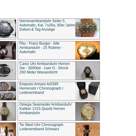
Herrenarmbanduhr Seiko 5,
Automatic, Kal. 7s26a, 90er Jahre
Datum & Tag Anzeige
Fbu - Franz Burger - Alte
Armbanduhr - 25 Rubine -
Automatic
Casio Uhr Armbanduhr Herren
Gw - 3000bd - 1aer G - Shock
200 Meter Wasserdicht
Emporio Armani Ar0395
Herrenuhr / Chronograph /
Lederarmband
Omega Seamaster Armbanduhr
Kaliber 1315 Quartz Herren
Armbanduhr
Tw Steel Uhr Chronograph
Lederarmband Schwarz