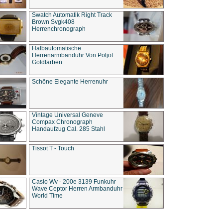
Swatch Automatik Right Track
Brown Svgk408
Herrenchronograph
Halbautomatische
Herrenarmbanduhr Von Poljot
Goldfarben
Schöne Elegante Herrenuhr
Vintage Universal Geneve
Compax Chronograph
Handaufzug Cal. 285 Stahl
Tissot T - Touch
Casio Wv - 200e 3139 Funkuhr
Wave Ceptor Herren Armbanduhr
World Time