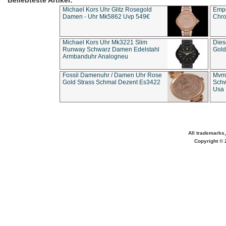
Beliebteste Artikel:
Michael Kors Uhr Glitz Rosegold
Empo
Damen - Uhr Mk5862 Uvp 549€
Chro
Michael Kors Uhr Mk3221 Slim
Dies
Runway Schwarz Damen Edelstahl
Gold
Armbanduhr Analogneu
Fossil Damenuhr / Damen Uhr Rose
Mvmt
Gold Strass Schmal Dezent Es3422
Schw
Usa 
All trademarks,
Copyright © 