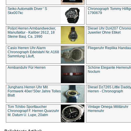
Seiko Automatik Diver ' S
Chronograph Tommy Hilfige
Skx007kc
1790679
Poljot Herren Armbandwecker,
Diesel Uhr Dz4207 Chron
Manufaktur - Kaliber 2612, 18
Juwelier Ohne Etiket
Steine Bauj. Ca. 1990
Casio Herren Uhr Alarm
Fliegeruhr Replika Handau
Chronograph Edelstahl Nr. A168
Sammlung Läuft,
Armbanduhr Für Herren
Schöne Elegante Herrenuh
Noctum
Junghans Herren Uhr Mit
Diesel Dz7265 Little Dadd
Formwerk 40er/ 50er Jahre Tolles
Herren - Chronograph
Blatt
Tcm Tchibo Sporttaucher
Vintage Omega Militäruhr
Chronograpf F. Herren Quarzuhr
Herrenuhr
M. Datum U. Lupe, 20atm