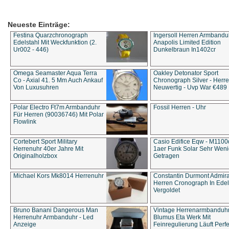
Neueste Einträge:
Festina Quarzchronograph
Ingersoll Herren Armbandu
Edelstahl Mit Weckfunktion (2.
Anapolis Limited Edition
Ur002 - 446)
Dunkelbraun In1402cr
Omega Seamaster Aqua Terra
Oakley Detonator Sport
Co - Axial 41. 5 Mm Auch Ankauf
Chronograph Silver - Herre
Von Luxusuhren
Neuwertig - Uvp War €489
Polar Electro Ft7m Armbanduhr
Fossil Herren - Uhr
Für Herren (90036746) Mit Polar
Flowlink
Cortebert Sport Military
Casio Edifice Eqw - M1100
Herrenuhr 40er Jahre Mit
1aer Funk Solar Sehr Wen
Originalholzbox
Getragen
Michael Kors Mk8014 Herrenuhr
Constantin Durmont Admira
Herren Cronograph In Edel
Vergoldet
Bruno Banani Dangerous Man
Vintage Herrenarmbanduh
Herrenuhr Armbanduhr - Led
Blumus Eta Werk Mit
Anzeige
Feinregulierung Läuft Perfe