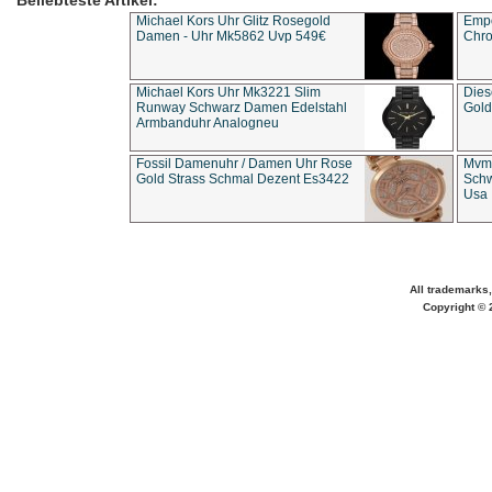
Beliebteste Artikel:
Michael Kors Uhr Glitz Rosegold
Empo
Damen - Uhr Mk5862 Uvp 549€
Chro
Michael Kors Uhr Mk3221 Slim
Dies
Runway Schwarz Damen Edelstahl
Gold
Armbanduhr Analogneu
Fossil Damenuhr / Damen Uhr Rose
Mvmt
Gold Strass Schmal Dezent Es3422
Schw
Usa 
All trademarks,
Copyright © 