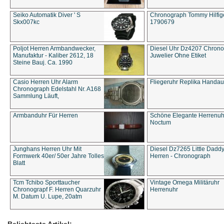
Seiko Automatik Diver ' S
Chronograph Tommy Hilfige
Skx007kc
1790679
Poljot Herren Armbandwecker,
Diesel Uhr Dz4207 Chron
Manufaktur - Kaliber 2612, 18
Juwelier Ohne Etiket
Steine Bauj. Ca. 1990
Casio Herren Uhr Alarm
Fliegeruhr Replika Handau
Chronograph Edelstahl Nr. A168
Sammlung Läuft,
Armbanduhr Für Herren
Schöne Elegante Herrenuh
Noctum
Junghans Herren Uhr Mit
Diesel Dz7265 Little Dadd
Formwerk 40er/ 50er Jahre Tolles
Herren - Chronograph
Blatt
Tcm Tchibo Sporttaucher
Vintage Omega Militäruhr
Chronograpf F. Herren Quarzuhr
Herrenuhr
M. Datum U. Lupe, 20atm