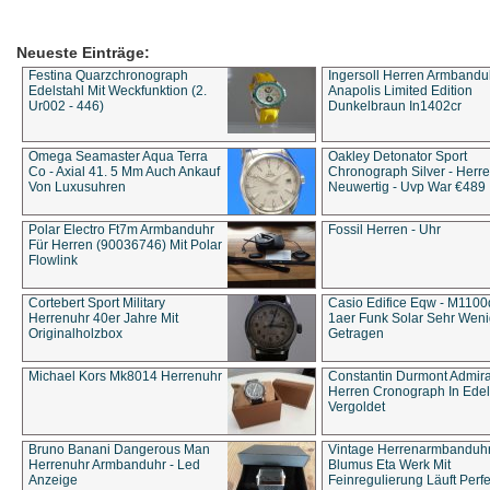
Neueste Einträge:
Festina Quarzchronograph
Ingersoll Herren Armbandu
Edelstahl Mit Weckfunktion (2.
Anapolis Limited Edition
Ur002 - 446)
Dunkelbraun In1402cr
Omega Seamaster Aqua Terra
Oakley Detonator Sport
Co - Axial 41. 5 Mm Auch Ankauf
Chronograph Silver - Herre
Von Luxusuhren
Neuwertig - Uvp War €489
Polar Electro Ft7m Armbanduhr
Fossil Herren - Uhr
Für Herren (90036746) Mit Polar
Flowlink
Cortebert Sport Military
Casio Edifice Eqw - M1100
Herrenuhr 40er Jahre Mit
1aer Funk Solar Sehr Wen
Originalholzbox
Getragen
Michael Kors Mk8014 Herrenuhr
Constantin Durmont Admira
Herren Cronograph In Edel
Vergoldet
Bruno Banani Dangerous Man
Vintage Herrenarmbanduh
Herrenuhr Armbanduhr - Led
Blumus Eta Werk Mit
Anzeige
Feinregulierung Läuft Perfe