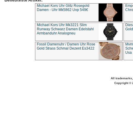
Beliebteste Artikel:
Michael Kors Uhr Glitz Rosegold
Empo
Damen - Uhr Mk5862 Uvp 549€
Chro
Michael Kors Uhr Mk3221 Slim
Dies
Runway Schwarz Damen Edelstahl
Gold
Armbanduhr Analogneu
Fossil Damenuhr / Damen Uhr Rose
Mvmt
Gold Strass Schmal Dezent Es3422
Schw
Usa 
All trademarks,
Copyright © 