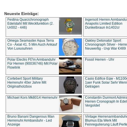
Neueste Einträge:
Festina Quarzchronograph
Ingersoll Herren Armbandu
Edelstahl Mit Weckfunktion (2.
Anapolis Limited Edition
Ur002 - 446)
Dunkelbraun In1402cr
Omega Seamaster Aqua Terra
Oakley Detonator Sport
Co - Axial 41. 5 Mm Auch Ankauf
Chronograph Silver - Herre
Von Luxusuhren
Neuwertig - Uvp War €489
Polar Electro Ft7m Armbanduhr
Fossil Herren - Uhr
Für Herren (90036746) Mit Polar
Flowlink
Cortebert Sport Military
Casio Edifice Eqw - M1100
Herrenuhr 40er Jahre Mit
1aer Funk Solar Sehr Wen
Originalholzbox
Getragen
Michael Kors Mk8014 Herrenuhr
Constantin Durmont Admira
Herren Cronograph In Edel
Vergoldet
Bruno Banani Dangerous Man
Vintage Herrenarmbanduh
Herrenuhr Armbanduhr - Led
Blumus Eta Werk Mit
Anzeige
Feinregulierung Läuft Perfe