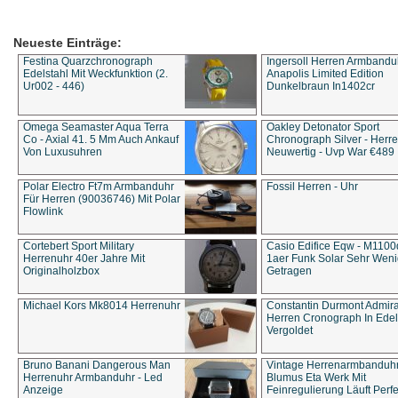
Neueste Einträge:
Festina Quarzchronograph
Ingersoll Herren Armbandu
Edelstahl Mit Weckfunktion (2.
Anapolis Limited Edition
Ur002 - 446)
Dunkelbraun In1402cr
Omega Seamaster Aqua Terra
Oakley Detonator Sport
Co - Axial 41. 5 Mm Auch Ankauf
Chronograph Silver - Herre
Von Luxusuhren
Neuwertig - Uvp War €489
Polar Electro Ft7m Armbanduhr
Fossil Herren - Uhr
Für Herren (90036746) Mit Polar
Flowlink
Cortebert Sport Military
Casio Edifice Eqw - M1100
Herrenuhr 40er Jahre Mit
1aer Funk Solar Sehr Wen
Originalholzbox
Getragen
Michael Kors Mk8014 Herrenuhr
Constantin Durmont Admira
Herren Cronograph In Edel
Vergoldet
Bruno Banani Dangerous Man
Vintage Herrenarmbanduh
Herrenuhr Armbanduhr - Led
Blumus Eta Werk Mit
Anzeige
Feinregulierung Läuft Perfe