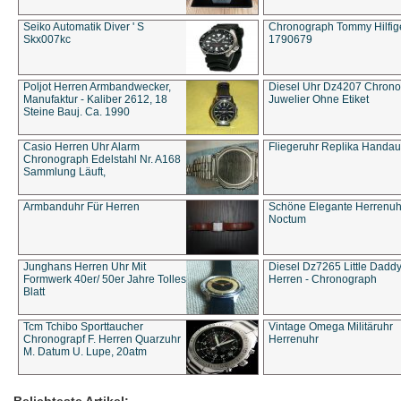
Seiko Automatik Diver ' S
Chronograph Tommy Hilfige
Skx007kc
1790679
Poljot Herren Armbandwecker,
Diesel Uhr Dz4207 Chron
Manufaktur - Kaliber 2612, 18
Juwelier Ohne Etiket
Steine Bauj. Ca. 1990
Casio Herren Uhr Alarm
Fliegeruhr Replika Handau
Chronograph Edelstahl Nr. A168
Sammlung Läuft,
Armbanduhr Für Herren
Schöne Elegante Herrenuh
Noctum
Junghans Herren Uhr Mit
Diesel Dz7265 Little Dadd
Formwerk 40er/ 50er Jahre Tolles
Herren - Chronograph
Blatt
Tcm Tchibo Sporttaucher
Vintage Omega Militäruhr
Chronograpf F. Herren Quarzuhr
Herrenuhr
M. Datum U. Lupe, 20atm