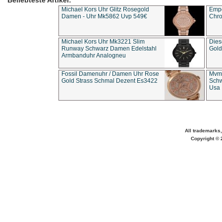
Beliebteste Artikel:
Michael Kors Uhr Glitz Rosegold
Empo
Damen - Uhr Mk5862 Uvp 549€
Chro
Michael Kors Uhr Mk3221 Slim
Dies
Runway Schwarz Damen Edelstahl
Gold
Armbanduhr Analogneu
Fossil Damenuhr / Damen Uhr Rose
Mvmt
Gold Strass Schmal Dezent Es3422
Schw
Usa 
All trademarks,
Copyright © 