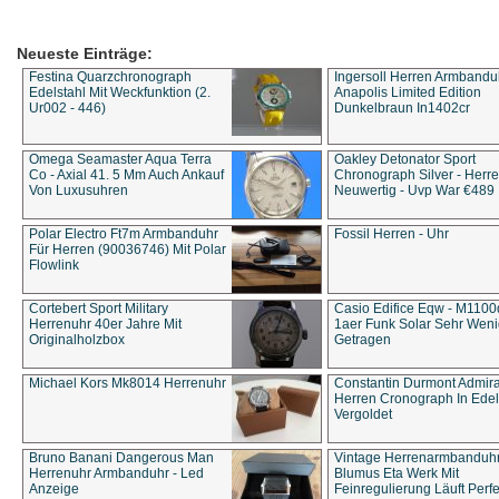
Neueste Einträge:
Festina Quarzchronograph
Ingersoll Herren Armbandu
Edelstahl Mit Weckfunktion (2.
Anapolis Limited Edition
Ur002 - 446)
Dunkelbraun In1402cr
Omega Seamaster Aqua Terra
Oakley Detonator Sport
Co - Axial 41. 5 Mm Auch Ankauf
Chronograph Silver - Herre
Von Luxusuhren
Neuwertig - Uvp War €489
Polar Electro Ft7m Armbanduhr
Fossil Herren - Uhr
Für Herren (90036746) Mit Polar
Flowlink
Cortebert Sport Military
Casio Edifice Eqw - M1100
Herrenuhr 40er Jahre Mit
1aer Funk Solar Sehr Wen
Originalholzbox
Getragen
Michael Kors Mk8014 Herrenuhr
Constantin Durmont Admira
Herren Cronograph In Edel
Vergoldet
Bruno Banani Dangerous Man
Vintage Herrenarmbanduh
Herrenuhr Armbanduhr - Led
Blumus Eta Werk Mit
Anzeige
Feinregulierung Läuft Perfe