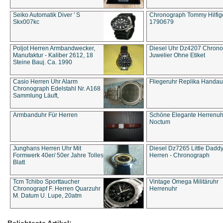
Seiko Automatik Diver ' S
Chronograph Tommy Hilfige
Skx007kc
1790679
Poljot Herren Armbandwecker,
Diesel Uhr Dz4207 Chron
Manufaktur - Kaliber 2612, 18
Juwelier Ohne Etiket
Steine Bauj. Ca. 1990
Casio Herren Uhr Alarm
Fliegeruhr Replika Handau
Chronograph Edelstahl Nr. A168
Sammlung Läuft,
Armbanduhr Für Herren
Schöne Elegante Herrenuh
Noctum
Junghans Herren Uhr Mit
Diesel Dz7265 Little Dadd
Formwerk 40er/ 50er Jahre Tolles
Herren - Chronograph
Blatt
Tcm Tchibo Sporttaucher
Vintage Omega Militäruhr
Chronograpf F. Herren Quarzuhr
Herrenuhr
M. Datum U. Lupe, 20atm