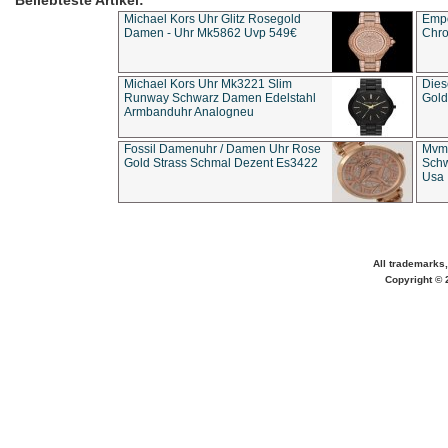
Beliebteste Artikel:
Michael Kors Uhr Glitz Rosegold
Empo
Damen - Uhr Mk5862 Uvp 549€
Chro
Michael Kors Uhr Mk3221 Slim
Dies
Runway Schwarz Damen Edelstahl
Gold
Armbanduhr Analogneu
Fossil Damenuhr / Damen Uhr Rose
Mvmt
Gold Strass Schmal Dezent Es3422
Schw
Usa 
All trademarks,
Copyright © 