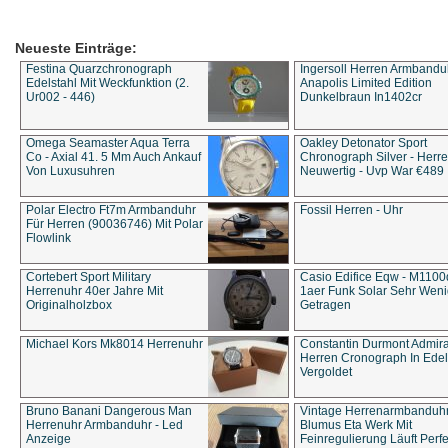
Neueste Einträge:
Festina Quarzchronograph
Ingersoll Herren Armbandu
Edelstahl Mit Weckfunktion (2.
Anapolis Limited Edition
Ur002 - 446)
Dunkelbraun In1402cr
Omega Seamaster Aqua Terra
Oakley Detonator Sport
Co - Axial 41. 5 Mm Auch Ankauf
Chronograph Silver - Herre
Von Luxusuhren
Neuwertig - Uvp War €489
Polar Electro Ft7m Armbanduhr
Fossil Herren - Uhr
Für Herren (90036746) Mit Polar
Flowlink
Cortebert Sport Military
Casio Edifice Eqw - M1100
Herrenuhr 40er Jahre Mit
1aer Funk Solar Sehr Wen
Originalholzbox
Getragen
Michael Kors Mk8014 Herrenuhr
Constantin Durmont Admira
Herren Cronograph In Edel
Vergoldet
Bruno Banani Dangerous Man
Vintage Herrenarmbanduh
Herrenuhr Armbanduhr - Led
Blumus Eta Werk Mit
Anzeige
Feinregulierung Läuft Perfe