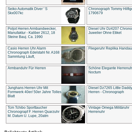
Seiko Automatik Diver ' S
Chronograph Tommy Hilfige
Skx007kc
1790679
Poljot Herren Armbandwecker,
Diesel Uhr Dz4207 Chron
Manufaktur - Kaliber 2612, 18
Juwelier Ohne Etiket
Steine Bauj. Ca. 1990
Casio Herren Uhr Alarm
Fliegeruhr Replika Handau
Chronograph Edelstahl Nr. A168
Sammlung Läuft,
Armbanduhr Für Herren
Schöne Elegante Herrenuh
Noctum
Junghans Herren Uhr Mit
Diesel Dz7265 Little Dadd
Formwerk 40er/ 50er Jahre Tolles
Herren - Chronograph
Blatt
Tcm Tchibo Sporttaucher
Vintage Omega Militäruhr
Chronograpf F. Herren Quarzuhr
Herrenuhr
M. Datum U. Lupe, 20atm