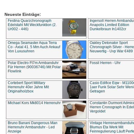
Neueste Einträge:
Festina Quarzchronograph
Ingersoll Herren Armbandu
Edelstahl Mit Weckfunktion (2.
Anapolis Limited Edition
Ur002 - 446)
Dunkelbraun In1402cr
Omega Seamaster Aqua Terra
Oakley Detonator Sport
Co - Axial 41. 5 Mm Auch Ankauf
Chronograph Silver - Herre
Von Luxusuhren
Neuwertig - Uvp War €489
Polar Electro Ft7m Armbanduhr
Fossil Herren - Uhr
Für Herren (90036746) Mit Polar
Flowlink
Cortebert Sport Military
Casio Edifice Eqw - M1100
Herrenuhr 40er Jahre Mit
1aer Funk Solar Sehr Wen
Originalholzbox
Getragen
Michael Kors Mk8014 Herrenuhr
Constantin Durmont Admira
Herren Cronograph In Edel
Vergoldet
Bruno Banani Dangerous Man
Vintage Herrenarmbanduh
Herrenuhr Armbanduhr - Led
Blumus Eta Werk Mit
Anzeige
Feinregulierung Läuft Perfe