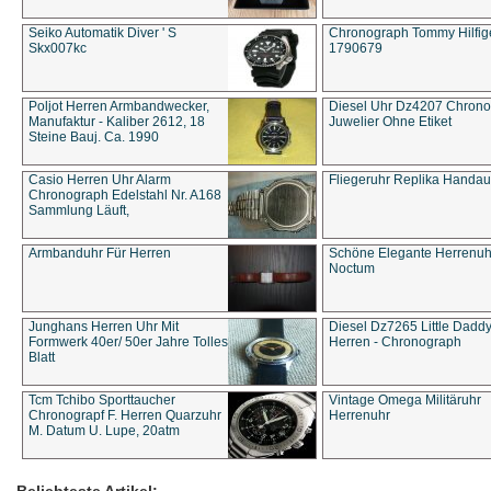
Seiko Automatik Diver ' S
Chronograph Tommy Hilfige
Skx007kc
1790679
Poljot Herren Armbandwecker,
Diesel Uhr Dz4207 Chron
Manufaktur - Kaliber 2612, 18
Juwelier Ohne Etiket
Steine Bauj. Ca. 1990
Casio Herren Uhr Alarm
Fliegeruhr Replika Handau
Chronograph Edelstahl Nr. A168
Sammlung Läuft,
Armbanduhr Für Herren
Schöne Elegante Herrenuh
Noctum
Junghans Herren Uhr Mit
Diesel Dz7265 Little Dadd
Formwerk 40er/ 50er Jahre Tolles
Herren - Chronograph
Blatt
Tcm Tchibo Sporttaucher
Vintage Omega Militäruhr
Chronograpf F. Herren Quarzuhr
Herrenuhr
M. Datum U. Lupe, 20atm