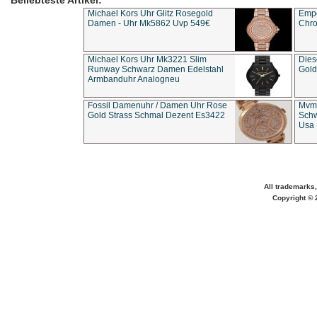
Beliebteste Artikel:
Michael Kors Uhr Glitz Rosegold
Empo
Damen - Uhr Mk5862 Uvp 549€
Chro
Michael Kors Uhr Mk3221 Slim
Dies
Runway Schwarz Damen Edelstahl
Gold
Armbanduhr Analogneu
Fossil Damenuhr / Damen Uhr Rose
Mvmt
Gold Strass Schmal Dezent Es3422
Schw
Usa 
All trademarks,
Copyright © 