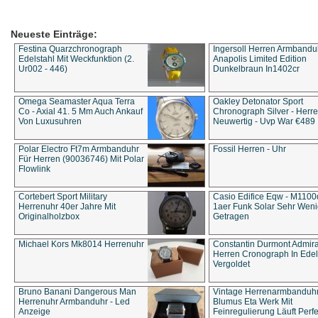
Neueste Einträge:
Festina Quarzchronograph
Ingersoll Herren Armbandu
Edelstahl Mit Weckfunktion (2.
Anapolis Limited Edition
Ur002 - 446)
Dunkelbraun In1402cr
Omega Seamaster Aqua Terra
Oakley Detonator Sport
Co - Axial 41. 5 Mm Auch Ankauf
Chronograph Silver - Herre
Von Luxusuhren
Neuwertig - Uvp War €489
Polar Electro Ft7m Armbanduhr
Fossil Herren - Uhr
Für Herren (90036746) Mit Polar
Flowlink
Cortebert Sport Military
Casio Edifice Eqw - M1100
Herrenuhr 40er Jahre Mit
1aer Funk Solar Sehr Wen
Originalholzbox
Getragen
Michael Kors Mk8014 Herrenuhr
Constantin Durmont Admira
Herren Cronograph In Edel
Vergoldet
Bruno Banani Dangerous Man
Vintage Herrenarmbanduh
Herrenuhr Armbanduhr - Led
Blumus Eta Werk Mit
Anzeige
Feinregulierung Läuft Perfe