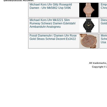
Beliebteste Artikel:
Michael Kors Uhr Glitz Rosegold
Empo
Damen - Uhr Mk5862 Uvp 549€
Chro
Michael Kors Uhr Mk3221 Slim
Dies
Runway Schwarz Damen Edelstahl
Gold
Armbanduhr Analogneu
Fossil Damenuhr / Damen Uhr Rose
Mvmt
Gold Strass Schmal Dezent Es3422
Schw
Usa 
All trademarks,
Copyright © 