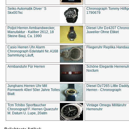
Seiko Automatik Diver ' S
Chronograph Tommy Hilfige
Skx007kc
1790679
Poljot Herren Armbandwecker,
Diesel Uhr Dz4207 Chron
Manufaktur - Kaliber 2612, 18
Juwelier Ohne Etiket
Steine Bauj. Ca. 1990
Casio Herren Uhr Alarm
Fliegeruhr Replika Handau
Chronograph Edelstahl Nr. A168
Sammlung Läuft,
Armbanduhr Für Herren
Schöne Elegante Herrenuh
Noctum
Junghans Herren Uhr Mit
Diesel Dz7265 Little Dadd
Formwerk 40er/ 50er Jahre Tolles
Herren - Chronograph
Blatt
Tcm Tchibo Sporttaucher
Vintage Omega Militäruhr
Chronograpf F. Herren Quarzuhr
Herrenuhr
M. Datum U. Lupe, 20atm