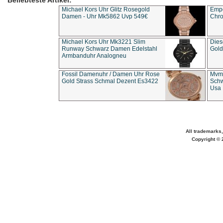
Beliebteste Artikel:
Michael Kors Uhr Glitz Rosegold
Empo
Damen - Uhr Mk5862 Uvp 549€
Chro
Michael Kors Uhr Mk3221 Slim
Dies
Runway Schwarz Damen Edelstahl
Gold
Armbanduhr Analogneu
Fossil Damenuhr / Damen Uhr Rose
Mvmt
Gold Strass Schmal Dezent Es3422
Schw
Usa 
All trademarks,
Copyright © 