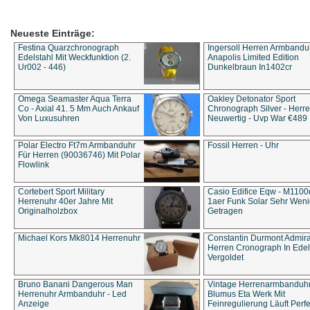
Neueste Einträge:
Festina Quarzchronograph
Ingersoll Herren Armbandu
Edelstahl Mit Weckfunktion (2.
Anapolis Limited Edition
Ur002 - 446)
Dunkelbraun In1402cr
Omega Seamaster Aqua Terra
Oakley Detonator Sport
Co - Axial 41. 5 Mm Auch Ankauf
Chronograph Silver - Herre
Von Luxusuhren
Neuwertig - Uvp War €489
Polar Electro Ft7m Armbanduhr
Fossil Herren - Uhr
Für Herren (90036746) Mit Polar
Flowlink
Cortebert Sport Military
Casio Edifice Eqw - M1100
Herrenuhr 40er Jahre Mit
1aer Funk Solar Sehr Wen
Originalholzbox
Getragen
Michael Kors Mk8014 Herrenuhr
Constantin Durmont Admira
Herren Cronograph In Edel
Vergoldet
Bruno Banani Dangerous Man
Vintage Herrenarmbanduh
Herrenuhr Armbanduhr - Led
Blumus Eta Werk Mit
Anzeige
Feinregulierung Läuft Perfe