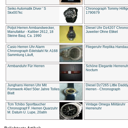
Seiko Automatik Diver ' S
Chronograph Tommy Hilfige
Skx007kc
1790679
Poljot Herren Armbandwecker,
Diesel Uhr Dz4207 Chron
Manufaktur - Kaliber 2612, 18
Juwelier Ohne Etiket
Steine Bauj. Ca. 1990
Casio Herren Uhr Alarm
Fliegeruhr Replika Handau
Chronograph Edelstahl Nr. A168
Sammlung Läuft,
Armbanduhr Für Herren
Schöne Elegante Herrenuh
Noctum
Junghans Herren Uhr Mit
Diesel Dz7265 Little Dadd
Formwerk 40er/ 50er Jahre Tolles
Herren - Chronograph
Blatt
Tcm Tchibo Sporttaucher
Vintage Omega Militäruhr
Chronograpf F. Herren Quarzuhr
Herrenuhr
M. Datum U. Lupe, 20atm