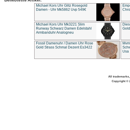
Beliebteste Artikel:
Michael Kors Uhr Glitz Rosegold
Empo
Damen - Uhr Mk5862 Uvp 549€
Chro
Michael Kors Uhr Mk3221 Slim
Dies
Runway Schwarz Damen Edelstahl
Gold
Armbanduhr Analogneu
Fossil Damenuhr / Damen Uhr Rose
Mvmt
Gold Strass Schmal Dezent Es3422
Schw
Usa 
All trademarks,
Copyright © 