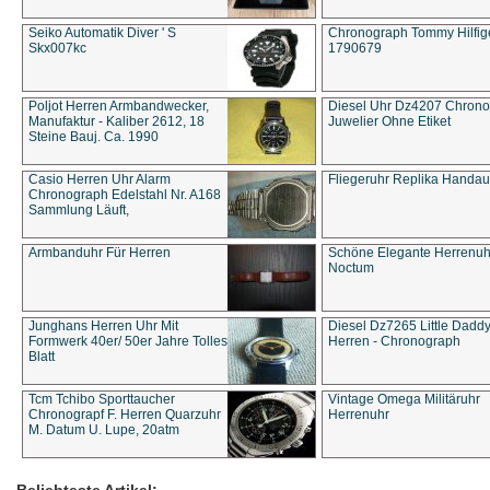
Seiko Automatik Diver ' S
Chronograph Tommy Hilfige
Skx007kc
1790679
Poljot Herren Armbandwecker,
Diesel Uhr Dz4207 Chron
Manufaktur - Kaliber 2612, 18
Juwelier Ohne Etiket
Steine Bauj. Ca. 1990
Casio Herren Uhr Alarm
Fliegeruhr Replika Handau
Chronograph Edelstahl Nr. A168
Sammlung Läuft,
Armbanduhr Für Herren
Schöne Elegante Herrenuh
Noctum
Junghans Herren Uhr Mit
Diesel Dz7265 Little Dadd
Formwerk 40er/ 50er Jahre Tolles
Herren - Chronograph
Blatt
Tcm Tchibo Sporttaucher
Vintage Omega Militäruhr
Chronograpf F. Herren Quarzuhr
Herrenuhr
M. Datum U. Lupe, 20atm