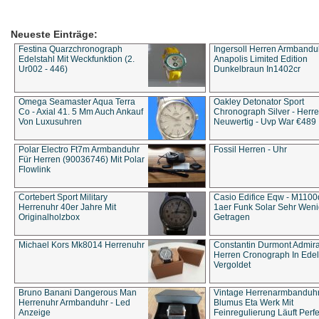
Neueste Einträge:
Festina Quarzchronograph
Ingersoll Herren Armbandu
Edelstahl Mit Weckfunktion (2.
Anapolis Limited Edition
Ur002 - 446)
Dunkelbraun In1402cr
Omega Seamaster Aqua Terra
Oakley Detonator Sport
Co - Axial 41. 5 Mm Auch Ankauf
Chronograph Silver - Herre
Von Luxusuhren
Neuwertig - Uvp War €489
Polar Electro Ft7m Armbanduhr
Fossil Herren - Uhr
Für Herren (90036746) Mit Polar
Flowlink
Cortebert Sport Military
Casio Edifice Eqw - M1100
Herrenuhr 40er Jahre Mit
1aer Funk Solar Sehr Wen
Originalholzbox
Getragen
Michael Kors Mk8014 Herrenuhr
Constantin Durmont Admira
Herren Cronograph In Edel
Vergoldet
Bruno Banani Dangerous Man
Vintage Herrenarmbanduh
Herrenuhr Armbanduhr - Led
Blumus Eta Werk Mit
Anzeige
Feinregulierung Läuft Perfe