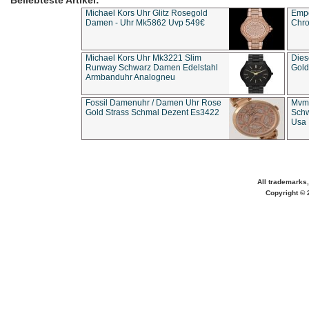
Beliebteste Artikel:
Michael Kors Uhr Glitz Rosegold
Empo
Damen - Uhr Mk5862 Uvp 549€
Chro
Michael Kors Uhr Mk3221 Slim
Dies
Runway Schwarz Damen Edelstahl
Gold
Armbanduhr Analogneu
Fossil Damenuhr / Damen Uhr Rose
Mvmt
Gold Strass Schmal Dezent Es3422
Schw
Usa 
All trademarks,
Copyright © 