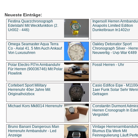
Neueste Einträge:
Festina Quarzchronograph
Ingersoll Herren Armbandu
Edelstahl Mit Weckfunktion (2.
Anapolis Limited Edition
Ur002 - 446)
Dunkelbraun In1402cr
Omega Seamaster Aqua Terra
Oakley Detonator Sport
Co - Axial 41. 5 Mm Auch Ankauf
Chronograph Silver - Herre
Von Luxusuhren
Neuwertig - Uvp War €489
Polar Electro Ft7m Armbanduhr
Fossil Herren - Uhr
Für Herren (90036746) Mit Polar
Flowlink
Cortebert Sport Military
Casio Edifice Eqw - M1100
Herrenuhr 40er Jahre Mit
1aer Funk Solar Sehr Wen
Originalholzbox
Getragen
Michael Kors Mk8014 Herrenuhr
Constantin Durmont Admira
Herren Cronograph In Edel
Vergoldet
Bruno Banani Dangerous Man
Vintage Herrenarmbanduh
Herrenuhr Armbanduhr - Led
Blumus Eta Werk Mit
Anzeige
Feinregulierung Läuft Perfe