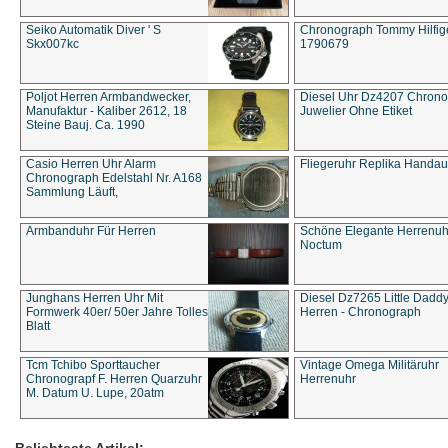
Seiko Automatik Diver ' S
Chronograph Tommy Hilfige
Skx007kc
1790679
Poljot Herren Armbandwecker,
Diesel Uhr Dz4207 Chron
Manufaktur - Kaliber 2612, 18
Juwelier Ohne Etiket
Steine Bauj. Ca. 1990
Casio Herren Uhr Alarm
Fliegeruhr Replika Handau
Chronograph Edelstahl Nr. A168
Sammlung Läuft,
Armbanduhr Für Herren
Schöne Elegante Herrenuh
Noctum
Junghans Herren Uhr Mit
Diesel Dz7265 Little Dadd
Formwerk 40er/ 50er Jahre Tolles
Herren - Chronograph
Blatt
Tcm Tchibo Sporttaucher
Vintage Omega Militäruhr
Chronograpf F. Herren Quarzuhr
Herrenuhr
M. Datum U. Lupe, 20atm