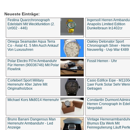
Neueste Einträge:
Festina Quarzchronograph
Ingersoll Herren Armbandu
Edelstahl Mit Weckfunktion (2.
Anapolis Limited Edition
Ur002 - 446)
Dunkelbraun In1402cr
Omega Seamaster Aqua Terra
Oakley Detonator Sport
Co - Axial 41. 5 Mm Auch Ankauf
Chronograph Silver - Herre
Von Luxusuhren
Neuwertig - Uvp War €489
Polar Electro Ft7m Armbanduhr
Fossil Herren - Uhr
Für Herren (90036746) Mit Polar
Flowlink
Cortebert Sport Military
Casio Edifice Eqw - M1100
Herrenuhr 40er Jahre Mit
1aer Funk Solar Sehr Wen
Originalholzbox
Getragen
Michael Kors Mk8014 Herrenuhr
Constantin Durmont Admira
Herren Cronograph In Edel
Vergoldet
Bruno Banani Dangerous Man
Vintage Herrenarmbanduh
Herrenuhr Armbanduhr - Led
Blumus Eta Werk Mit
Anzeige
Feinregulierung Läuft Perfe