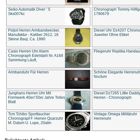
Seiko Automatik Diver ' S
Chronograph Tommy Hilfige
Skx007kc
1790679
Poljot Herren Armbandwecker,
Diesel Uhr Dz4207 Chron
Manufaktur - Kaliber 2612, 18
Juwelier Ohne Etiket
Steine Bauj. Ca. 1990
Casio Herren Uhr Alarm
Fliegeruhr Replika Handau
Chronograph Edelstahl Nr. A168
Sammlung Läuft,
Armbanduhr Für Herren
Schöne Elegante Herrenuh
Noctum
Junghans Herren Uhr Mit
Diesel Dz7265 Little Dadd
Formwerk 40er/ 50er Jahre Tolles
Herren - Chronograph
Blatt
Tcm Tchibo Sporttaucher
Vintage Omega Militäruhr
Chronograpf F. Herren Quarzuhr
Herrenuhr
M. Datum U. Lupe, 20atm