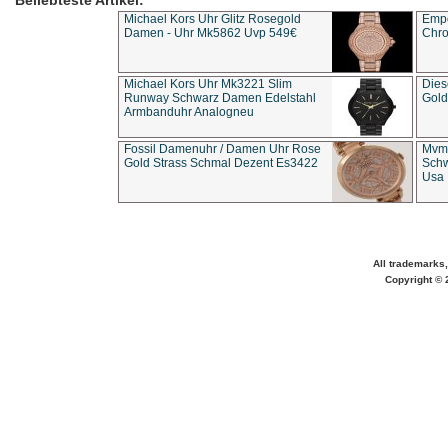
Beliebteste Artikel:
Michael Kors Uhr Glitz Rosegold
Empo
Damen - Uhr Mk5862 Uvp 549€
Chro
Michael Kors Uhr Mk3221 Slim
Dies
Runway Schwarz Damen Edelstahl
Gold
Armbanduhr Analogneu
Fossil Damenuhr / Damen Uhr Rose
Mvmt
Gold Strass Schmal Dezent Es3422
Schw
Usa 
All trademarks,
Copyright © 