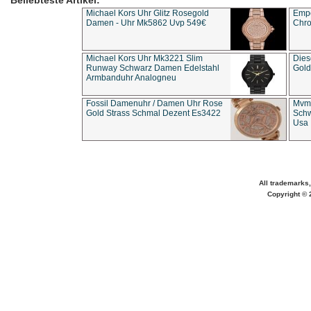
Beliebteste Artikel:
Michael Kors Uhr Glitz Rosegold
Empo
Damen - Uhr Mk5862 Uvp 549€
Chro
Michael Kors Uhr Mk3221 Slim
Dies
Runway Schwarz Damen Edelstahl
Gold
Armbanduhr Analogneu
Fossil Damenuhr / Damen Uhr Rose
Mvmt
Gold Strass Schmal Dezent Es3422
Schw
Usa 
All trademarks,
Copyright © 