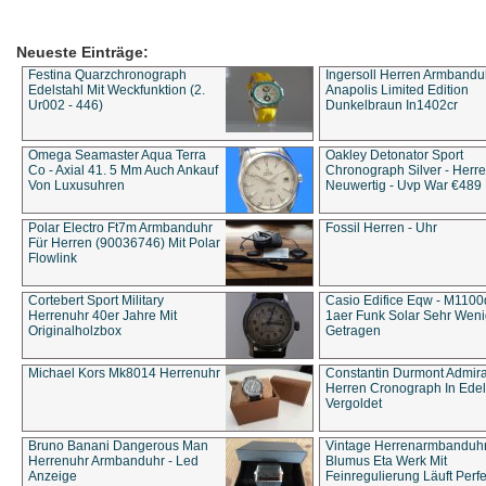
Neueste Einträge:
Festina Quarzchronograph
Ingersoll Herren Armbandu
Edelstahl Mit Weckfunktion (2.
Anapolis Limited Edition
Ur002 - 446)
Dunkelbraun In1402cr
Omega Seamaster Aqua Terra
Oakley Detonator Sport
Co - Axial 41. 5 Mm Auch Ankauf
Chronograph Silver - Herre
Von Luxusuhren
Neuwertig - Uvp War €489
Polar Electro Ft7m Armbanduhr
Fossil Herren - Uhr
Für Herren (90036746) Mit Polar
Flowlink
Cortebert Sport Military
Casio Edifice Eqw - M1100
Herrenuhr 40er Jahre Mit
1aer Funk Solar Sehr Wen
Originalholzbox
Getragen
Michael Kors Mk8014 Herrenuhr
Constantin Durmont Admira
Herren Cronograph In Edel
Vergoldet
Bruno Banani Dangerous Man
Vintage Herrenarmbanduh
Herrenuhr Armbanduhr - Led
Blumus Eta Werk Mit
Anzeige
Feinregulierung Läuft Perfe