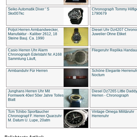
Seiko Automatik Diver ' S
Chronograph Tommy Hilfige
Skx007kc
1790679
Poljot Herren Armbandwecker,
Diesel Uhr Dz4207 Chron
Manufaktur - Kaliber 2612, 18
Juwelier Ohne Etiket
Steine Bauj. Ca. 1990
Casio Herren Uhr Alarm
Fliegeruhr Replika Handau
Chronograph Edelstahl Nr. A168
Sammlung Läuft,
Armbanduhr Für Herren
Schöne Elegante Herrenuh
Noctum
Junghans Herren Uhr Mit
Diesel Dz7265 Little Dadd
Formwerk 40er/ 50er Jahre Tolles
Herren - Chronograph
Blatt
Tcm Tchibo Sporttaucher
Vintage Omega Militäruhr
Chronograpf F. Herren Quarzuhr
Herrenuhr
M. Datum U. Lupe, 20atm