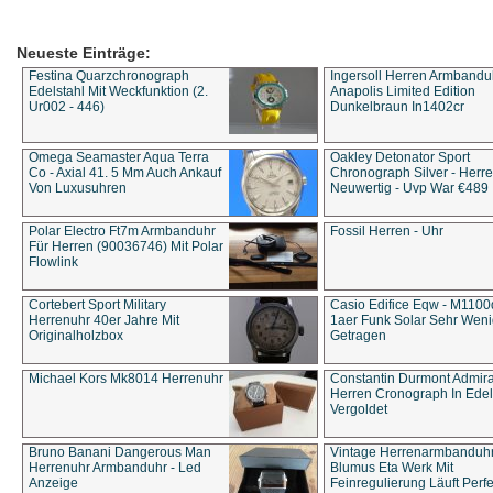
Neueste Einträge:
Festina Quarzchronograph
Ingersoll Herren Armbandu
Edelstahl Mit Weckfunktion (2.
Anapolis Limited Edition
Ur002 - 446)
Dunkelbraun In1402cr
Omega Seamaster Aqua Terra
Oakley Detonator Sport
Co - Axial 41. 5 Mm Auch Ankauf
Chronograph Silver - Herre
Von Luxusuhren
Neuwertig - Uvp War €489
Polar Electro Ft7m Armbanduhr
Fossil Herren - Uhr
Für Herren (90036746) Mit Polar
Flowlink
Cortebert Sport Military
Casio Edifice Eqw - M1100
Herrenuhr 40er Jahre Mit
1aer Funk Solar Sehr Wen
Originalholzbox
Getragen
Michael Kors Mk8014 Herrenuhr
Constantin Durmont Admira
Herren Cronograph In Edel
Vergoldet
Bruno Banani Dangerous Man
Vintage Herrenarmbanduh
Herrenuhr Armbanduhr - Led
Blumus Eta Werk Mit
Anzeige
Feinregulierung Läuft Perfe