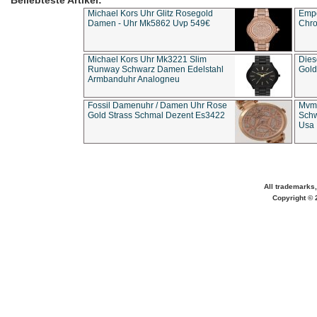
Beliebteste Artikel:
Michael Kors Uhr Glitz Rosegold
Empo
Damen - Uhr Mk5862 Uvp 549€
Chro
Michael Kors Uhr Mk3221 Slim
Dies
Runway Schwarz Damen Edelstahl
Gold
Armbanduhr Analogneu
Fossil Damenuhr / Damen Uhr Rose
Mvmt
Gold Strass Schmal Dezent Es3422
Schw
Usa 
All trademarks,
Copyright © 