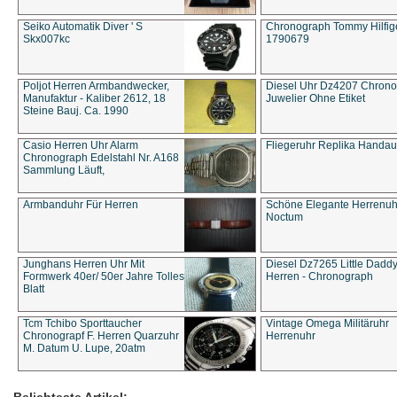
Seiko Automatik Diver ' S
Chronograph Tommy Hilfige
Skx007kc
1790679
Poljot Herren Armbandwecker,
Diesel Uhr Dz4207 Chron
Manufaktur - Kaliber 2612, 18
Juwelier Ohne Etiket
Steine Bauj. Ca. 1990
Casio Herren Uhr Alarm
Fliegeruhr Replika Handau
Chronograph Edelstahl Nr. A168
Sammlung Läuft,
Armbanduhr Für Herren
Schöne Elegante Herrenuh
Noctum
Junghans Herren Uhr Mit
Diesel Dz7265 Little Dadd
Formwerk 40er/ 50er Jahre Tolles
Herren - Chronograph
Blatt
Tcm Tchibo Sporttaucher
Vintage Omega Militäruhr
Chronograpf F. Herren Quarzuhr
Herrenuhr
M. Datum U. Lupe, 20atm