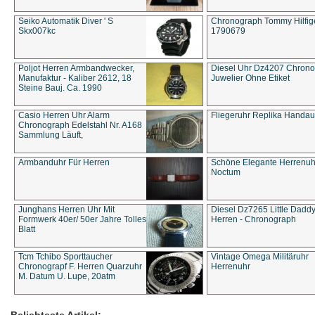
Seiko Automatik Diver ' S
Chronograph Tommy Hilfige
Skx007kc
1790679
Poljot Herren Armbandwecker,
Diesel Uhr Dz4207 Chron
Manufaktur - Kaliber 2612, 18
Juwelier Ohne Etiket
Steine Bauj. Ca. 1990
Casio Herren Uhr Alarm
Fliegeruhr Replika Handau
Chronograph Edelstahl Nr. A168
Sammlung Läuft,
Armbanduhr Für Herren
Schöne Elegante Herrenuh
Noctum
Junghans Herren Uhr Mit
Diesel Dz7265 Little Dadd
Formwerk 40er/ 50er Jahre Tolles
Herren - Chronograph
Blatt
Tcm Tchibo Sporttaucher
Vintage Omega Militäruhr
Chronograpf F. Herren Quarzuhr
Herrenuhr
M. Datum U. Lupe, 20atm