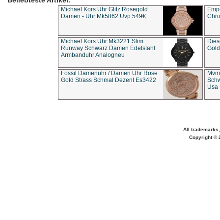
Beliebteste Artikel:
Michael Kors Uhr Glitz Rosegold
Empo
Damen - Uhr Mk5862 Uvp 549€
Chro
Michael Kors Uhr Mk3221 Slim
Dies
Runway Schwarz Damen Edelstahl
Gold
Armbanduhr Analogneu
Fossil Damenuhr / Damen Uhr Rose
Mvmt
Gold Strass Schmal Dezent Es3422
Schw
Usa 
All trademarks,
Copyright © 