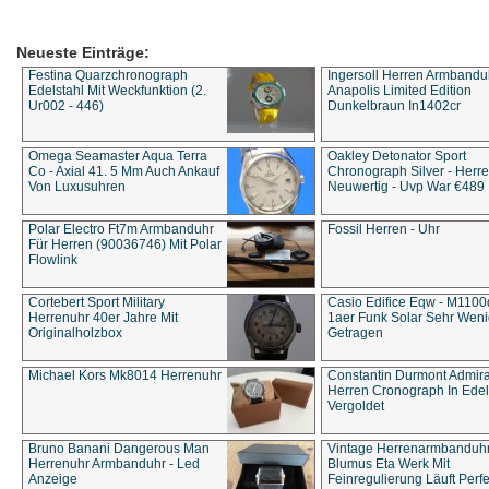
Neueste Einträge:
Festina Quarzchronograph
Ingersoll Herren Armbandu
Edelstahl Mit Weckfunktion (2.
Anapolis Limited Edition
Ur002 - 446)
Dunkelbraun In1402cr
Omega Seamaster Aqua Terra
Oakley Detonator Sport
Co - Axial 41. 5 Mm Auch Ankauf
Chronograph Silver - Herre
Von Luxusuhren
Neuwertig - Uvp War €489
Polar Electro Ft7m Armbanduhr
Fossil Herren - Uhr
Für Herren (90036746) Mit Polar
Flowlink
Cortebert Sport Military
Casio Edifice Eqw - M1100
Herrenuhr 40er Jahre Mit
1aer Funk Solar Sehr Wen
Originalholzbox
Getragen
Michael Kors Mk8014 Herrenuhr
Constantin Durmont Admira
Herren Cronograph In Edel
Vergoldet
Bruno Banani Dangerous Man
Vintage Herrenarmbanduh
Herrenuhr Armbanduhr - Led
Blumus Eta Werk Mit
Anzeige
Feinregulierung Läuft Perfe