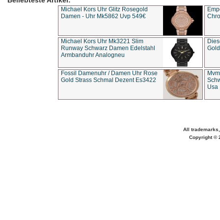
Beliebteste Artikel:
Michael Kors Uhr Glitz Rosegold
Empo
Damen - Uhr Mk5862 Uvp 549€
Chro
Michael Kors Uhr Mk3221 Slim
Dies
Runway Schwarz Damen Edelstahl
Gold
Armbanduhr Analogneu
Fossil Damenuhr / Damen Uhr Rose
Mvmt
Gold Strass Schmal Dezent Es3422
Schw
Usa 
All trademarks,
Copyright © 