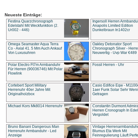
Neueste Einträge:
Festina Quarzchronograph
Ingersoll Herren Armbandu
Edelstahl Mit Weckfunktion (2.
Anapolis Limited Edition
Ur002 - 446)
Dunkelbraun In1402cr
Omega Seamaster Aqua Terra
Oakley Detonator Sport
Co - Axial 41. 5 Mm Auch Ankauf
Chronograph Silver - Herre
Von Luxusuhren
Neuwertig - Uvp War €489
Polar Electro Ft7m Armbanduhr
Fossil Herren - Uhr
Für Herren (90036746) Mit Polar
Flowlink
Cortebert Sport Military
Casio Edifice Eqw - M1100
Herrenuhr 40er Jahre Mit
1aer Funk Solar Sehr Wen
Originalholzbox
Getragen
Michael Kors Mk8014 Herrenuhr
Constantin Durmont Admira
Herren Cronograph In Edel
Vergoldet
Bruno Banani Dangerous Man
Vintage Herrenarmbanduh
Herrenuhr Armbanduhr - Led
Blumus Eta Werk Mit
Anzeige
Feinregulierung Läuft Perfe