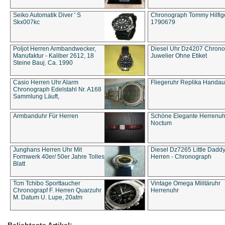
Seiko Automatik Diver ' S
Chronograph Tommy Hilfige
Skx007kc
1790679
Poljot Herren Armbandwecker,
Diesel Uhr Dz4207 Chron
Manufaktur - Kaliber 2612, 18
Juwelier Ohne Etiket
Steine Bauj. Ca. 1990
Casio Herren Uhr Alarm
Fliegeruhr Replika Handau
Chronograph Edelstahl Nr. A168
Sammlung Läuft,
Armbanduhr Für Herren
Schöne Elegante Herrenuh
Noctum
Junghans Herren Uhr Mit
Diesel Dz7265 Little Dadd
Formwerk 40er/ 50er Jahre Tolles
Herren - Chronograph
Blatt
Tcm Tchibo Sporttaucher
Vintage Omega Militäruhr
Chronograpf F. Herren Quarzuhr
Herrenuhr
M. Datum U. Lupe, 20atm