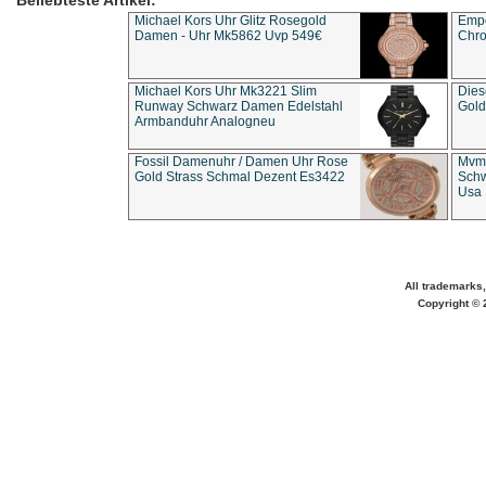
Beliebteste Artikel:
Michael Kors Uhr Glitz Rosegold
Empo
Damen - Uhr Mk5862 Uvp 549€
Chro
Michael Kors Uhr Mk3221 Slim
Dies
Runway Schwarz Damen Edelstahl
Gold
Armbanduhr Analogneu
Fossil Damenuhr / Damen Uhr Rose
Mvmt
Gold Strass Schmal Dezent Es3422
Schw
Usa 
All trademarks,
Copyright © 