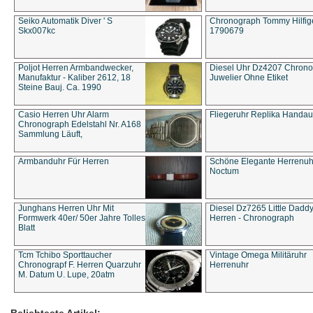
Seiko Automatik Diver ' S
Chronograph Tommy Hilfige
Skx007kc
1790679
Poljot Herren Armbandwecker,
Diesel Uhr Dz4207 Chron
Manufaktur - Kaliber 2612, 18
Juwelier Ohne Etiket
Steine Bauj. Ca. 1990
Casio Herren Uhr Alarm
Fliegeruhr Replika Handau
Chronograph Edelstahl Nr. A168
Sammlung Läuft,
Armbanduhr Für Herren
Schöne Elegante Herrenuh
Noctum
Junghans Herren Uhr Mit
Diesel Dz7265 Little Dadd
Formwerk 40er/ 50er Jahre Tolles
Herren - Chronograph
Blatt
Tcm Tchibo Sporttaucher
Vintage Omega Militäruhr
Chronograpf F. Herren Quarzuhr
Herrenuhr
M. Datum U. Lupe, 20atm