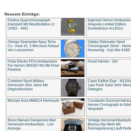
Neueste Einträge:
Festina Quarzchronograph
Ingersoll Herren Armbandu
Edelstahl Mit Weckfunktion (2.
Anapolis Limited Edition
Ur002 - 446)
Dunkelbraun In1402cr
Omega Seamaster Aqua Terra
Oakley Detonator Sport
Co - Axial 41. 5 Mm Auch Ankauf
Chronograph Silver - Herre
Von Luxusuhren
Neuwertig - Uvp War €489
Polar Electro Ft7m Armbanduhr
Fossil Herren - Uhr
Für Herren (90036746) Mit Polar
Flowlink
Cortebert Sport Military
Casio Edifice Eqw - M1100
Herrenuhr 40er Jahre Mit
1aer Funk Solar Sehr Wen
Originalholzbox
Getragen
Michael Kors Mk8014 Herrenuhr
Constantin Durmont Admira
Herren Cronograph In Edel
Vergoldet
Bruno Banani Dangerous Man
Vintage Herrenarmbanduh
Herrenuhr Armbanduhr - Led
Blumus Eta Werk Mit
Anzeige
Feinregulierung Läuft Perfe