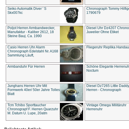
Seiko Automatik Diver ' S
Chronograph Tommy Hilfige
Skx007kc
1790679
Poljot Herren Armbandwecker,
Diesel Uhr Dz4207 Chron
Manufaktur - Kaliber 2612, 18
Juwelier Ohne Etiket
Steine Bauj. Ca. 1990
Casio Herren Uhr Alarm
Fliegeruhr Replika Handau
Chronograph Edelstahl Nr. A168
Sammlung Läuft,
Armbanduhr Für Herren
Schöne Elegante Herrenuh
Noctum
Junghans Herren Uhr Mit
Diesel Dz7265 Little Dadd
Formwerk 40er/ 50er Jahre Tolles
Herren - Chronograph
Blatt
Tcm Tchibo Sporttaucher
Vintage Omega Militäruhr
Chronograpf F. Herren Quarzuhr
Herrenuhr
M. Datum U. Lupe, 20atm