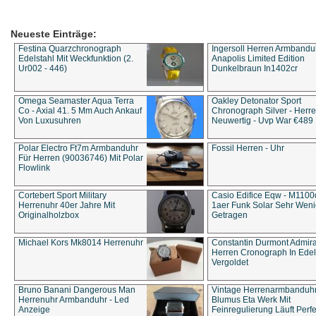
Neueste Einträge:
Festina Quarzchronograph
Ingersoll Herren Armbandu
Edelstahl Mit Weckfunktion (2.
Anapolis Limited Edition
Ur002 - 446)
Dunkelbraun In1402cr
Omega Seamaster Aqua Terra
Oakley Detonator Sport
Co - Axial 41. 5 Mm Auch Ankauf
Chronograph Silver - Herre
Von Luxusuhren
Neuwertig - Uvp War €489
Polar Electro Ft7m Armbanduhr
Fossil Herren - Uhr
Für Herren (90036746) Mit Polar
Flowlink
Cortebert Sport Military
Casio Edifice Eqw - M1100
Herrenuhr 40er Jahre Mit
1aer Funk Solar Sehr Wen
Originalholzbox
Getragen
Michael Kors Mk8014 Herrenuhr
Constantin Durmont Admira
Herren Cronograph In Edel
Vergoldet
Bruno Banani Dangerous Man
Vintage Herrenarmbanduh
Herrenuhr Armbanduhr - Led
Blumus Eta Werk Mit
Anzeige
Feinregulierung Läuft Perfe