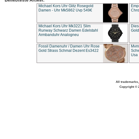
Beliebteste Artikel:
Michael Kors Uhr Glitz Rosegold
Empo
Damen - Uhr Mk5862 Uvp 549€
Chro
Michael Kors Uhr Mk3221 Slim
Dies
Runway Schwarz Damen Edelstahl
Gold
Armbanduhr Analogneu
Fossil Damenuhr / Damen Uhr Rose
Mvmt
Gold Strass Schmal Dezent Es3422
Schw
Usa 
All trademarks,
Copyright © 