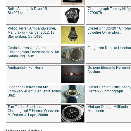
Seiko Automatik Diver ' S
Chronograph Tommy Hilfige
Skx007kc
1790679
Poljot Herren Armbandwecker,
Diesel Uhr Dz4207 Chron
Manufaktur - Kaliber 2612, 18
Juwelier Ohne Etiket
Steine Bauj. Ca. 1990
Casio Herren Uhr Alarm
Fliegeruhr Replika Handau
Chronograph Edelstahl Nr. A168
Sammlung Läuft,
Armbanduhr Für Herren
Schöne Elegante Herrenuh
Noctum
Junghans Herren Uhr Mit
Diesel Dz7265 Little Dadd
Formwerk 40er/ 50er Jahre Tolles
Herren - Chronograph
Blatt
Tcm Tchibo Sporttaucher
Vintage Omega Militäruhr
Chronograpf F. Herren Quarzuhr
Herrenuhr
M. Datum U. Lupe, 20atm