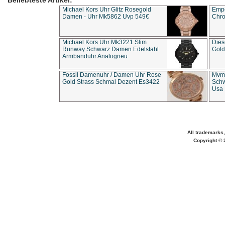
Beliebteste Artikel:
Michael Kors Uhr Glitz Rosegold
Empo
Damen - Uhr Mk5862 Uvp 549€
Chro
Michael Kors Uhr Mk3221 Slim
Dies
Runway Schwarz Damen Edelstahl
Gold
Armbanduhr Analogneu
Fossil Damenuhr / Damen Uhr Rose
Mvmt
Gold Strass Schmal Dezent Es3422
Schw
Usa 
All trademarks,
Copyright © 