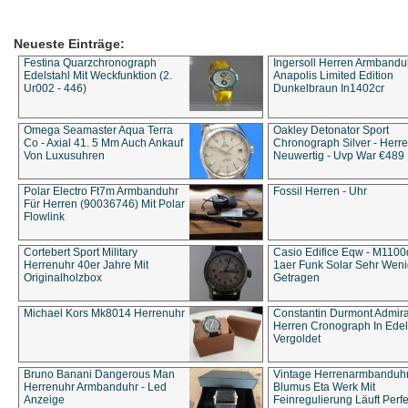
Neueste Einträge:
Festina Quarzchronograph
Ingersoll Herren Armbandu
Edelstahl Mit Weckfunktion (2.
Anapolis Limited Edition
Ur002 - 446)
Dunkelbraun In1402cr
Omega Seamaster Aqua Terra
Oakley Detonator Sport
Co - Axial 41. 5 Mm Auch Ankauf
Chronograph Silver - Herre
Von Luxusuhren
Neuwertig - Uvp War €489
Polar Electro Ft7m Armbanduhr
Fossil Herren - Uhr
Für Herren (90036746) Mit Polar
Flowlink
Cortebert Sport Military
Casio Edifice Eqw - M1100
Herrenuhr 40er Jahre Mit
1aer Funk Solar Sehr Wen
Originalholzbox
Getragen
Michael Kors Mk8014 Herrenuhr
Constantin Durmont Admira
Herren Cronograph In Edel
Vergoldet
Bruno Banani Dangerous Man
Vintage Herrenarmbanduh
Herrenuhr Armbanduhr - Led
Blumus Eta Werk Mit
Anzeige
Feinregulierung Läuft Perfe