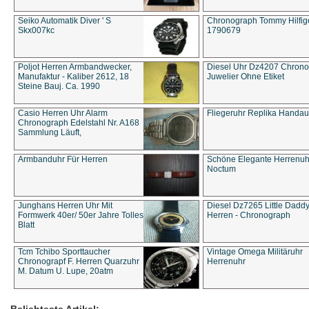
Seiko Automatik Diver ' S
Chronograph Tommy Hilfige
Skx007kc
1790679
Poljot Herren Armbandwecker,
Diesel Uhr Dz4207 Chron
Manufaktur - Kaliber 2612, 18
Juwelier Ohne Etiket
Steine Bauj. Ca. 1990
Casio Herren Uhr Alarm
Fliegeruhr Replika Handau
Chronograph Edelstahl Nr. A168
Sammlung Läuft,
Armbanduhr Für Herren
Schöne Elegante Herrenuh
Noctum
Junghans Herren Uhr Mit
Diesel Dz7265 Little Dadd
Formwerk 40er/ 50er Jahre Tolles
Herren - Chronograph
Blatt
Tcm Tchibo Sporttaucher
Vintage Omega Militäruhr
Chronograpf F. Herren Quarzuhr
Herrenuhr
M. Datum U. Lupe, 20atm