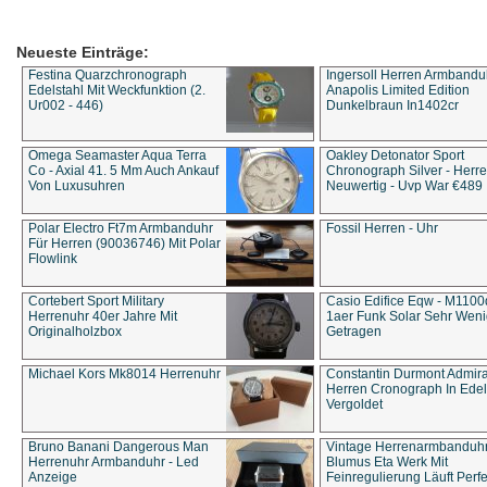
Neueste Einträge:
Festina Quarzchronograph
Ingersoll Herren Armbandu
Edelstahl Mit Weckfunktion (2.
Anapolis Limited Edition
Ur002 - 446)
Dunkelbraun In1402cr
Omega Seamaster Aqua Terra
Oakley Detonator Sport
Co - Axial 41. 5 Mm Auch Ankauf
Chronograph Silver - Herre
Von Luxusuhren
Neuwertig - Uvp War €489
Polar Electro Ft7m Armbanduhr
Fossil Herren - Uhr
Für Herren (90036746) Mit Polar
Flowlink
Cortebert Sport Military
Casio Edifice Eqw - M1100
Herrenuhr 40er Jahre Mit
1aer Funk Solar Sehr Wen
Originalholzbox
Getragen
Michael Kors Mk8014 Herrenuhr
Constantin Durmont Admira
Herren Cronograph In Edel
Vergoldet
Bruno Banani Dangerous Man
Vintage Herrenarmbanduh
Herrenuhr Armbanduhr - Led
Blumus Eta Werk Mit
Anzeige
Feinregulierung Läuft Perfe