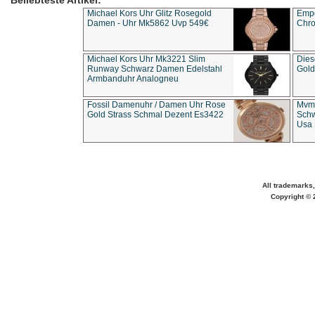
Beliebteste Artikel:
Michael Kors Uhr Glitz Rosegold
Empo
Damen - Uhr Mk5862 Uvp 549€
Chro
Michael Kors Uhr Mk3221 Slim
Dies
Runway Schwarz Damen Edelstahl
Gold
Armbanduhr Analogneu
Fossil Damenuhr / Damen Uhr Rose
Mvmt
Gold Strass Schmal Dezent Es3422
Schw
Usa 
All trademarks,
Copyright © 