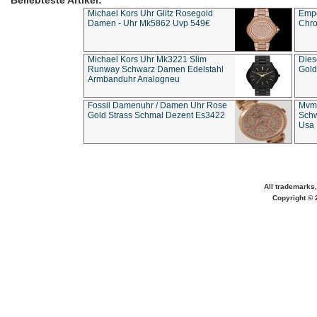
Beliebteste Artikel:
Michael Kors Uhr Glitz Rosegold
Empo
Damen - Uhr Mk5862 Uvp 549€
Chro
Michael Kors Uhr Mk3221 Slim
Dies
Runway Schwarz Damen Edelstahl
Gold
Armbanduhr Analogneu
Fossil Damenuhr / Damen Uhr Rose
Mvmt
Gold Strass Schmal Dezent Es3422
Schw
Usa 
All trademarks,
Copyright © 