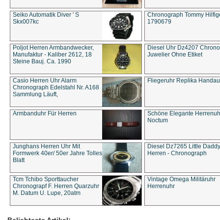
Seiko Automatik Diver ' S
Chronograph Tommy Hilfige
Skx007kc
1790679
Poljot Herren Armbandwecker,
Diesel Uhr Dz4207 Chron
Manufaktur - Kaliber 2612, 18
Juwelier Ohne Etiket
Steine Bauj. Ca. 1990
Casio Herren Uhr Alarm
Fliegeruhr Replika Handau
Chronograph Edelstahl Nr. A168
Sammlung Läuft,
Armbanduhr Für Herren
Schöne Elegante Herrenuh
Noctum
Junghans Herren Uhr Mit
Diesel Dz7265 Little Dadd
Formwerk 40er/ 50er Jahre Tolles
Herren - Chronograph
Blatt
Tcm Tchibo Sporttaucher
Vintage Omega Militäruhr
Chronograpf F. Herren Quarzuhr
Herrenuhr
M. Datum U. Lupe, 20atm