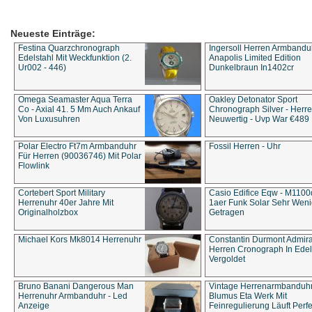
Neueste Einträge:
Festina Quarzchronograph
Ingersoll Herren Armbandu
Edelstahl Mit Weckfunktion (2.
Anapolis Limited Edition
Ur002 - 446)
Dunkelbraun In1402cr
Omega Seamaster Aqua Terra
Oakley Detonator Sport
Co - Axial 41. 5 Mm Auch Ankauf
Chronograph Silver - Herre
Von Luxusuhren
Neuwertig - Uvp War €489
Polar Electro Ft7m Armbanduhr
Fossil Herren - Uhr
Für Herren (90036746) Mit Polar
Flowlink
Cortebert Sport Military
Casio Edifice Eqw - M1100
Herrenuhr 40er Jahre Mit
1aer Funk Solar Sehr Wen
Originalholzbox
Getragen
Michael Kors Mk8014 Herrenuhr
Constantin Durmont Admira
Herren Cronograph In Edel
Vergoldet
Bruno Banani Dangerous Man
Vintage Herrenarmbanduh
Herrenuhr Armbanduhr - Led
Blumus Eta Werk Mit
Anzeige
Feinregulierung Läuft Perfe