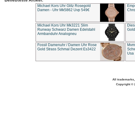
Beliebteste Artikel:
Michael Kors Uhr Glitz Rosegold
Empo
Damen - Uhr Mk5862 Uvp 549€
Chro
Michael Kors Uhr Mk3221 Slim
Dies
Runway Schwarz Damen Edelstahl
Gold
Armbanduhr Analogneu
Fossil Damenuhr / Damen Uhr Rose
Mvmt
Gold Strass Schmal Dezent Es3422
Schw
Usa 
All trademarks,
Copyright © 