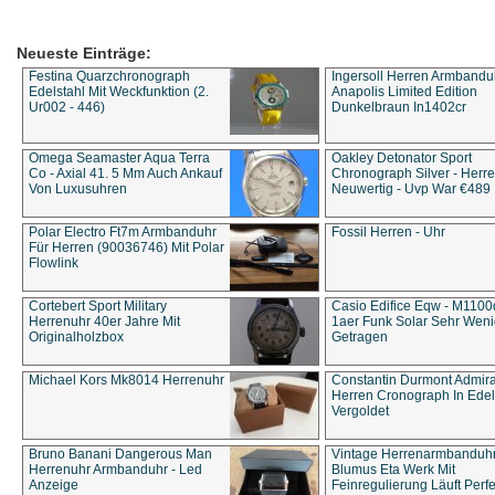
Neueste Einträge:
Festina Quarzchronograph
Ingersoll Herren Armbandu
Edelstahl Mit Weckfunktion (2.
Anapolis Limited Edition
Ur002 - 446)
Dunkelbraun In1402cr
Omega Seamaster Aqua Terra
Oakley Detonator Sport
Co - Axial 41. 5 Mm Auch Ankauf
Chronograph Silver - Herre
Von Luxusuhren
Neuwertig - Uvp War €489
Polar Electro Ft7m Armbanduhr
Fossil Herren - Uhr
Für Herren (90036746) Mit Polar
Flowlink
Cortebert Sport Military
Casio Edifice Eqw - M1100
Herrenuhr 40er Jahre Mit
1aer Funk Solar Sehr Wen
Originalholzbox
Getragen
Michael Kors Mk8014 Herrenuhr
Constantin Durmont Admira
Herren Cronograph In Edel
Vergoldet
Bruno Banani Dangerous Man
Vintage Herrenarmbanduh
Herrenuhr Armbanduhr - Led
Blumus Eta Werk Mit
Anzeige
Feinregulierung Läuft Perfe