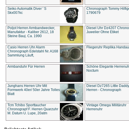
Seiko Automatik Diver ' S
Chronograph Tommy Hilfige
Skx007kc
1790679
Poljot Herren Armbandwecker,
Diesel Uhr Dz4207 Chron
Manufaktur - Kaliber 2612, 18
Juwelier Ohne Etiket
Steine Bauj. Ca. 1990
Casio Herren Uhr Alarm
Fliegeruhr Replika Handau
Chronograph Edelstahl Nr. A168
Sammlung Läuft,
Armbanduhr Für Herren
Schöne Elegante Herrenuh
Noctum
Junghans Herren Uhr Mit
Diesel Dz7265 Little Dadd
Formwerk 40er/ 50er Jahre Tolles
Herren - Chronograph
Blatt
Tcm Tchibo Sporttaucher
Vintage Omega Militäruhr
Chronograpf F. Herren Quarzuhr
Herrenuhr
M. Datum U. Lupe, 20atm