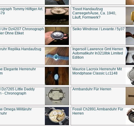
ograph Tommy Hilfiger Art.
Tissot Handaufzug
679
CarreegehÄuse, Ca. 1940,
Läuft, Formwerk?
l Uhr Dz4207 Chronograph
Seiko Windrose / Levante / 5y37
ier Ohne Etiket
eruhr Replika Handaufzug
Ingersoll Lawrence Gmt Herren
Automatikuhr In3218bk Limited
Edition
e Elegante Herrenuhr
Maurice Lacroix Herrenuhr Mit
um
Mondphase Classic Lc1148
l Dz7265 Little Daddy
Armbanduhr Für Herren
n - Chronograph
ge Omega Militäruhr
Fossil Ch2891 Armbanduhr Für
nuhr
Herren