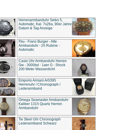
Herrenarmbanduhr Seiko 5,
Automatic, Kal. 7s26a, 90er Jahre
Datum & Tag Anzeige
Fbu - Franz Burger - Alte
Armbanduhr - 25 Rubine -
Automatic
Casio Uhr Armbanduhr Herren
Gw - 3000bd - 1aer G - Shock
200 Meter Wasserdicht
Emporio Armani Ar0395
Herrenuhr / Chronograph /
Lederarmband
Omega Seamaster Armbanduhr
Kaliber 1315 Quartz Herren
Armbanduhr
Tw Steel Uhr Chronograph
Lederarmband Schwarz