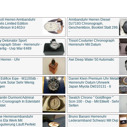
soll Herren Armbanduhr
Armbanduhr Herren Diesel
is Limited Edition
Dz7193 Chro­no­graph,
lbraun In1402cr
Geschenkbox, Booklet Statt 299,
-
y Detonator Sport
Tissot Couturier Chronograph
ograph Silver - Herrenuhr -
Herrenuhr Mit Datum
rtig - Uvp War €489
 Herren - Uhr
Awi Deep Water 50 Automatic
 Edifice Eqw - M1100db -
Daniel Klein Premium Uhr Metall
Funk Solar Sehr Wenig
Herrenuhr Datum Uhrwerk
gen
Japan Miyota Dk010131 - 6
antin Durmont Admiral
Swatch Chrono " Goldfinger "
n Cronograph In Edelstahl
Scm 100 - Ovp - Mit Etikett - Sehr
ldet
Selten
ge Herrenarmbanduhr
Bruno Banani Herrenuhr
s Eta Werk Mit
Lederarmband Schwarz Mit Ovp
gulierung Läuft Perfekt