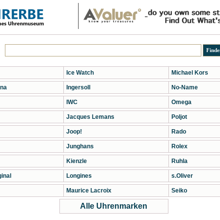
Ice Watch
Michael Kors
na
Ingersoll
No-Name
IWC
Omega
Jacques Lemans
Poljot
Joop!
Rado
Junghans
Rolex
Kienzle
Ruhla
inal
Longines
s.Oliver
Maurice Lacroix
Seiko
Alle Uhrenmarken