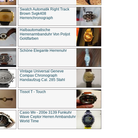
Swatch Automatik Right Track
Brown Svgk408
Herrenchronograph
Halbautomatische
Herrenarmbanduhr Von Poljot
Goldfarben
Schöne Elegante Herrenuhr
Vintage Universal Geneve
Compax Chronograph
Handaufzug Cal. 285 Stahl
Tissot T - Touch
Casio Wv - 200e 3139 Funkuhr
Wave Ceptor Herren Armbanduhr
World Time