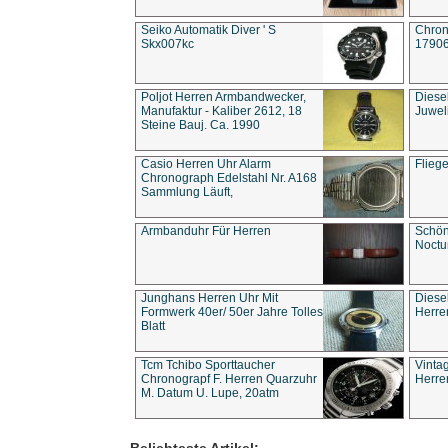
Seiko Automatik Diver ' S
Chron
Skx007kc
1790
Poljot Herren Armbandwecker,
Diese
Manufaktur - Kaliber 2612, 18
Juwel
Steine Bauj. Ca. 1990
Casio Herren Uhr Alarm
Flieg
Chronograph Edelstahl Nr. A168
Sammlung Läuft,
Armbanduhr Für Herren
Schön
Noct
Junghans Herren Uhr Mit
Diese
Formwerk 40er/ 50er Jahre Tolles
Herre
Blatt
Tcm Tchibo Sporttaucher
Vinta
Chronograpf F. Herren Quarzuhr
Herre
M. Datum U. Lupe, 20atm