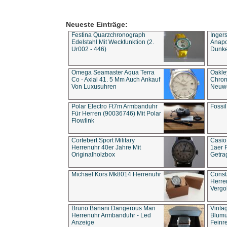
Neueste Einträge:
Festina Quarzchronograph
Inger
Edelstahl Mit Weckfunktion (2.
Anapol
Ur002 - 446)
Dunke
Omega Seamaster Aqua Terra
Oakle
Co - Axial 41. 5 Mm Auch Ankauf
Chron
Von Luxusuhren
Neuwe
Polar Electro Ft7m Armbanduhr
Fossil
Für Herren (90036746) Mit Polar
Flowlink
Cortebert Sport Military
Casio
Herrenuhr 40er Jahre Mit
1aer 
Originalholzbox
Getra
Michael Kors Mk8014 Herrenuhr
Const
Herre
Vergo
Bruno Banani Dangerous Man
Vinta
Herrenuhr Armbanduhr - Led
Blumu
Anzeige
Feinre