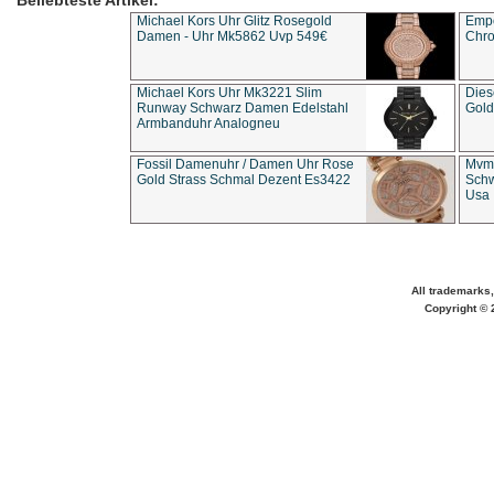
Beliebteste Artikel:
Michael Kors Uhr Glitz Rosegold
Empo
Damen - Uhr Mk5862 Uvp 549€
Chro
Michael Kors Uhr Mk3221 Slim
Dies
Runway Schwarz Damen Edelstahl
Gold
Armbanduhr Analogneu
Fossil Damenuhr / Damen Uhr Rose
Mvmt
Gold Strass Schmal Dezent Es3422
Schw
Usa 
All trademarks,
Copyright © 