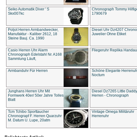
Seiko Automatik Diver ' S
Chronograph Tommy Hilfige
Skx007kc
1790679
Poljot Herren Armbandwecker,
Diesel Uhr Dz4207 Chron
Manufaktur - Kaliber 2612, 18
Juwelier Ohne Etiket
Steine Bauj. Ca. 1990
Casio Herren Uhr Alarm
Fliegeruhr Replika Handau
Chronograph Edelstahl Nr. A168
Sammlung Läuft,
Armbanduhr Für Herren
Schöne Elegante Herrenuh
Noctum
Junghans Herren Uhr Mit
Diesel Dz7265 Little Dadd
Formwerk 40er/ 50er Jahre Tolles
Herren - Chronograph
Blatt
Tcm Tchibo Sporttaucher
Vintage Omega Militäruhr
Chronograpf F. Herren Quarzuhr
Herrenuhr
M. Datum U. Lupe, 20atm