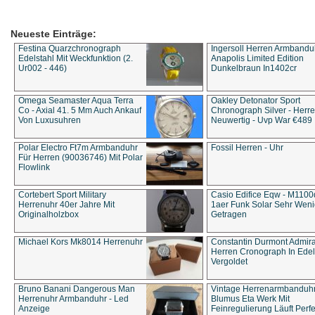
Neueste Einträge:
Festina Quarzchronograph
Ingersoll Herren Armbandu
Edelstahl Mit Weckfunktion (2.
Anapolis Limited Edition
Ur002 - 446)
Dunkelbraun In1402cr
Omega Seamaster Aqua Terra
Oakley Detonator Sport
Co - Axial 41. 5 Mm Auch Ankauf
Chronograph Silver - Herre
Von Luxusuhren
Neuwertig - Uvp War €489
Polar Electro Ft7m Armbanduhr
Fossil Herren - Uhr
Für Herren (90036746) Mit Polar
Flowlink
Cortebert Sport Military
Casio Edifice Eqw - M1100
Herrenuhr 40er Jahre Mit
1aer Funk Solar Sehr Wen
Originalholzbox
Getragen
Michael Kors Mk8014 Herrenuhr
Constantin Durmont Admira
Herren Cronograph In Edel
Vergoldet
Bruno Banani Dangerous Man
Vintage Herrenarmbanduh
Herrenuhr Armbanduhr - Led
Blumus Eta Werk Mit
Anzeige
Feinregulierung Läuft Perfe