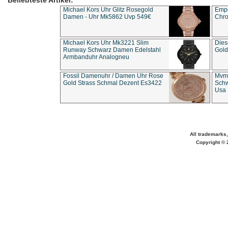
Beliebteste Artikel:
Michael Kors Uhr Glitz Rosegold
Empo
Damen - Uhr Mk5862 Uvp 549€
Chro
Michael Kors Uhr Mk3221 Slim
Dies
Runway Schwarz Damen Edelstahl
Gold
Armbanduhr Analogneu
Fossil Damenuhr / Damen Uhr Rose
Mvmt
Gold Strass Schmal Dezent Es3422
Schw
Usa 
All trademarks,
Copyright © 