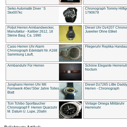
Seiko Automatik Diver ' S
Chronograph Tommy Hilfige
Skx007kc
1790679
Poljot Herren Armbandwecker,
Diesel Uhr Dz4207 Chron
Manufaktur - Kaliber 2612, 18
Juwelier Ohne Etiket
Steine Bauj. Ca. 1990
Casio Herren Uhr Alarm
Fliegeruhr Replika Handau
Chronograph Edelstahl Nr. A168
Sammlung Läuft,
Armbanduhr Für Herren
Schöne Elegante Herrenuh
Noctum
Junghans Herren Uhr Mit
Diesel Dz7265 Little Dadd
Formwerk 40er/ 50er Jahre Tolles
Herren - Chronograph
Blatt
Tcm Tchibo Sporttaucher
Vintage Omega Militäruhr
Chronograpf F. Herren Quarzuhr
Herrenuhr
M. Datum U. Lupe, 20atm