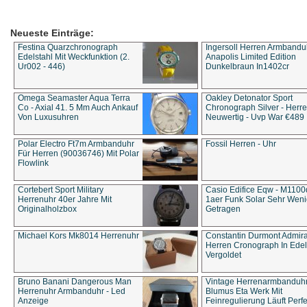
Neueste Einträge:
Festina Quarzchronograph
Ingersoll Herren Armbandu
Edelstahl Mit Weckfunktion (2.
Anapolis Limited Edition
Ur002 - 446)
Dunkelbraun In1402cr
Omega Seamaster Aqua Terra
Oakley Detonator Sport
Co - Axial 41. 5 Mm Auch Ankauf
Chronograph Silver - Herre
Von Luxusuhren
Neuwertig - Uvp War €489
Polar Electro Ft7m Armbanduhr
Fossil Herren - Uhr
Für Herren (90036746) Mit Polar
Flowlink
Cortebert Sport Military
Casio Edifice Eqw - M1100
Herrenuhr 40er Jahre Mit
1aer Funk Solar Sehr Wen
Originalholzbox
Getragen
Michael Kors Mk8014 Herrenuhr
Constantin Durmont Admira
Herren Cronograph In Edel
Vergoldet
Bruno Banani Dangerous Man
Vintage Herrenarmbanduh
Herrenuhr Armbanduhr - Led
Blumus Eta Werk Mit
Anzeige
Feinregulierung Läuft Perfe