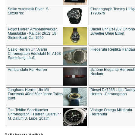
Seiko Automatik Diver ' S
Chronograph Tommy Hilfige
Skx007kc
1790679
Poljot Herren Armbandwecker,
Diesel Uhr Dz4207 Chron
Manufaktur - Kaliber 2612, 18
Juwelier Ohne Etiket
Steine Bauj. Ca. 1990
Casio Herren Uhr Alarm
Fliegeruhr Replika Handau
Chronograph Edelstahl Nr. A168
Sammlung Läuft,
Armbanduhr Für Herren
Schöne Elegante Herrenuh
Noctum
Junghans Herren Uhr Mit
Diesel Dz7265 Little Dadd
Formwerk 40er/ 50er Jahre Tolles
Herren - Chronograph
Blatt
Tcm Tchibo Sporttaucher
Vintage Omega Militäruhr
Chronograpf F. Herren Quarzuhr
Herrenuhr
M. Datum U. Lupe, 20atm