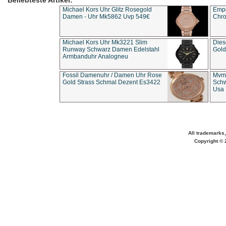
Beliebteste Artikel:
Michael Kors Uhr Glitz Rosegold
Empo
Damen - Uhr Mk5862 Uvp 549€
Chro
Michael Kors Uhr Mk3221 Slim
Dies
Runway Schwarz Damen Edelstahl
Gold
Armbanduhr Analogneu
Fossil Damenuhr / Damen Uhr Rose
Mvmt
Gold Strass Schmal Dezent Es3422
Schw
Usa 
All trademarks,
Copyright © 