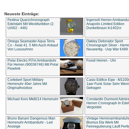
Neueste Einträge:
Festina Quarzchronograph
Ingersoll Herren Armbandu
Edelstahl Mit Weckfunktion (2.
Anapolis Limited Edition
Ur002 - 446)
Dunkelbraun In1402cr
Omega Seamaster Aqua Terra
Oakley Detonator Sport
Co - Axial 41. 5 Mm Auch Ankauf
Chronograph Silver - Herre
Von Luxusuhren
Neuwertig - Uvp War €489
Polar Electro Ft7m Armbanduhr
Fossil Herren - Uhr
Für Herren (90036746) Mit Polar
Flowlink
Cortebert Sport Military
Casio Edifice Eqw - M1100
Herrenuhr 40er Jahre Mit
1aer Funk Solar Sehr Wen
Originalholzbox
Getragen
Michael Kors Mk8014 Herrenuhr
Constantin Durmont Admira
Herren Cronograph In Edel
Vergoldet
Bruno Banani Dangerous Man
Vintage Herrenarmbanduh
Herrenuhr Armbanduhr - Led
Blumus Eta Werk Mit
Anzeige
Feinregulierung Läuft Perfe