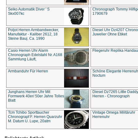
Seiko Automatik Diver ' S
Chronograph Tommy Hilfige
Skx007kc
1790679
Poljot Herren Armbandwecker,
Diesel Uhr Dz4207 Chron
Manufaktur - Kaliber 2612, 18
Juwelier Ohne Etiket
Steine Bauj. Ca. 1990
Casio Herren Uhr Alarm
Fliegeruhr Replika Handau
Chronograph Edelstahl Nr. A168
Sammlung Läuft,
Armbanduhr Für Herren
Schöne Elegante Herrenuh
Noctum
Junghans Herren Uhr Mit
Diesel Dz7265 Little Dadd
Formwerk 40er/ 50er Jahre Tolles
Herren - Chronograph
Blatt
Tcm Tchibo Sporttaucher
Vintage Omega Militäruhr
Chronograpf F. Herren Quarzuhr
Herrenuhr
M. Datum U. Lupe, 20atm