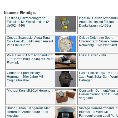
Neueste Einträge:
Festina Quarzchronograph
Ingersoll Herren Armbandu
Edelstahl Mit Weckfunktion (2.
Anapolis Limited Edition
Ur002 - 446)
Dunkelbraun In1402cr
Omega Seamaster Aqua Terra
Oakley Detonator Sport
Co - Axial 41. 5 Mm Auch Ankauf
Chronograph Silver - Herre
Von Luxusuhren
Neuwertig - Uvp War €489
Polar Electro Ft7m Armbanduhr
Fossil Herren - Uhr
Für Herren (90036746) Mit Polar
Flowlink
Cortebert Sport Military
Casio Edifice Eqw - M1100
Herrenuhr 40er Jahre Mit
1aer Funk Solar Sehr Wen
Originalholzbox
Getragen
Michael Kors Mk8014 Herrenuhr
Constantin Durmont Admira
Herren Cronograph In Edel
Vergoldet
Bruno Banani Dangerous Man
Vintage Herrenarmbanduh
Herrenuhr Armbanduhr - Led
Blumus Eta Werk Mit
Anzeige
Feinregulierung Läuft Perfe