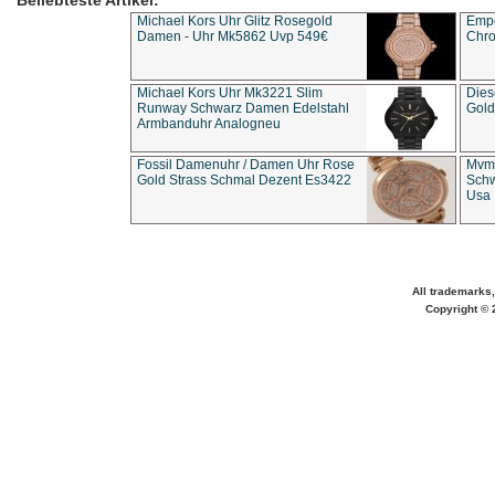
Beliebteste Artikel:
Michael Kors Uhr Glitz Rosegold
Empo
Damen - Uhr Mk5862 Uvp 549€
Chro
Michael Kors Uhr Mk3221 Slim
Dies
Runway Schwarz Damen Edelstahl
Gold
Armbanduhr Analogneu
Fossil Damenuhr / Damen Uhr Rose
Mvmt
Gold Strass Schmal Dezent Es3422
Schw
Usa 
All trademarks,
Copyright © 