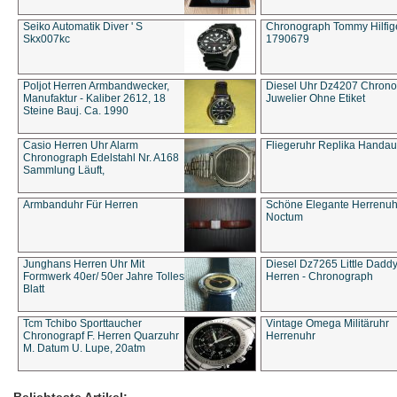
Seiko Automatik Diver ' S
Chronograph Tommy Hilfige
Skx007kc
1790679
Poljot Herren Armbandwecker,
Diesel Uhr Dz4207 Chron
Manufaktur - Kaliber 2612, 18
Juwelier Ohne Etiket
Steine Bauj. Ca. 1990
Casio Herren Uhr Alarm
Fliegeruhr Replika Handau
Chronograph Edelstahl Nr. A168
Sammlung Läuft,
Armbanduhr Für Herren
Schöne Elegante Herrenuh
Noctum
Junghans Herren Uhr Mit
Diesel Dz7265 Little Dadd
Formwerk 40er/ 50er Jahre Tolles
Herren - Chronograph
Blatt
Tcm Tchibo Sporttaucher
Vintage Omega Militäruhr
Chronograpf F. Herren Quarzuhr
Herrenuhr
M. Datum U. Lupe, 20atm