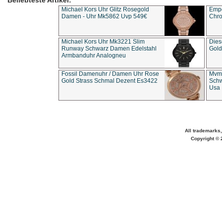
Beliebteste Artikel:
Michael Kors Uhr Glitz Rosegold
Empo
Damen - Uhr Mk5862 Uvp 549€
Chro
Michael Kors Uhr Mk3221 Slim
Dies
Runway Schwarz Damen Edelstahl
Gold
Armbanduhr Analogneu
Fossil Damenuhr / Damen Uhr Rose
Mvmt
Gold Strass Schmal Dezent Es3422
Schw
Usa 
All trademarks,
Copyright © 