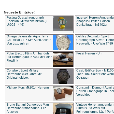
Neueste Einträge:
Festina Quarzchronograph
Ingersoll Herren Armbandu
Edelstahl Mit Weckfunktion (2.
Anapolis Limited Edition
Ur002 - 446)
Dunkelbraun In1402cr
Omega Seamaster Aqua Terra
Oakley Detonator Sport
Co - Axial 41. 5 Mm Auch Ankauf
Chronograph Silver - Herre
Von Luxusuhren
Neuwertig - Uvp War €489
Polar Electro Ft7m Armbanduhr
Fossil Herren - Uhr
Für Herren (90036746) Mit Polar
Flowlink
Cortebert Sport Military
Casio Edifice Eqw - M1100
Herrenuhr 40er Jahre Mit
1aer Funk Solar Sehr Wen
Originalholzbox
Getragen
Michael Kors Mk8014 Herrenuhr
Constantin Durmont Admira
Herren Cronograph In Edel
Vergoldet
Bruno Banani Dangerous Man
Vintage Herrenarmbanduh
Herrenuhr Armbanduhr - Led
Blumus Eta Werk Mit
Anzeige
Feinregulierung Läuft Perfe