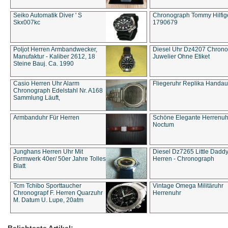
Seiko Automatik Diver ' S
Chronograph Tommy Hilfige
Skx007kc
1790679
Poljot Herren Armbandwecker,
Diesel Uhr Dz4207 Chron
Manufaktur - Kaliber 2612, 18
Juwelier Ohne Etiket
Steine Bauj. Ca. 1990
Casio Herren Uhr Alarm
Fliegeruhr Replika Handau
Chronograph Edelstahl Nr. A168
Sammlung Läuft,
Armbanduhr Für Herren
Schöne Elegante Herrenuh
Noctum
Junghans Herren Uhr Mit
Diesel Dz7265 Little Dadd
Formwerk 40er/ 50er Jahre Tolles
Herren - Chronograph
Blatt
Tcm Tchibo Sporttaucher
Vintage Omega Militäruhr
Chronograpf F. Herren Quarzuhr
Herrenuhr
M. Datum U. Lupe, 20atm