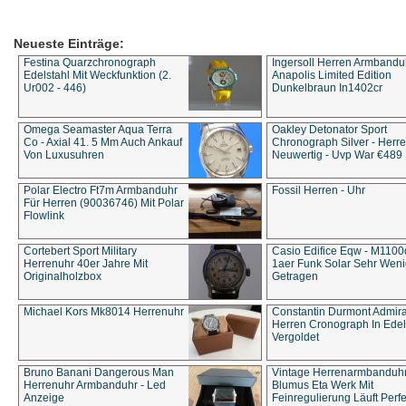
Neueste Einträge:
Festina Quarzchronograph
Ingersoll Herren Armbandu
Edelstahl Mit Weckfunktion (2.
Anapolis Limited Edition
Ur002 - 446)
Dunkelbraun In1402cr
Omega Seamaster Aqua Terra
Oakley Detonator Sport
Co - Axial 41. 5 Mm Auch Ankauf
Chronograph Silver - Herre
Von Luxusuhren
Neuwertig - Uvp War €489
Polar Electro Ft7m Armbanduhr
Fossil Herren - Uhr
Für Herren (90036746) Mit Polar
Flowlink
Cortebert Sport Military
Casio Edifice Eqw - M1100
Herrenuhr 40er Jahre Mit
1aer Funk Solar Sehr Wen
Originalholzbox
Getragen
Michael Kors Mk8014 Herrenuhr
Constantin Durmont Admira
Herren Cronograph In Edel
Vergoldet
Bruno Banani Dangerous Man
Vintage Herrenarmbanduh
Herrenuhr Armbanduhr - Led
Blumus Eta Werk Mit
Anzeige
Feinregulierung Läuft Perfe