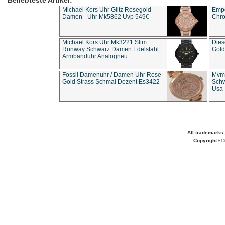
Beliebteste Artikel:
Michael Kors Uhr Glitz Rosegold
Empo
Damen - Uhr Mk5862 Uvp 549€
Chro
Michael Kors Uhr Mk3221 Slim
Dies
Runway Schwarz Damen Edelstahl
Gold
Armbanduhr Analogneu
Fossil Damenuhr / Damen Uhr Rose
Mvmt
Gold Strass Schmal Dezent Es3422
Schw
Usa 
All trademarks,
Copyright © 