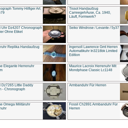
ograph Tommy Hilfiger Art.
Tissot Handaufzug
679
CarreegehÄuse, Ca. 1940,
Läuft, Formwerk?
l Uhr Dz4207 Chronograph
Seiko Windrose / Levante / 5y37
ier Ohne Etiket
eruhr Replika Handaufzug
Ingersoll Lawrence Gmt Herren
Automatikuhr In3218bk Limited
Edition
e Elegante Herrenuhr
Maurice Lacroix Herrenuhr Mit
um
Mondphase Classic Lc1148
l Dz7265 Little Daddy
Armbanduhr Für Herren
n - Chronograph
ge Omega Militäruhr
Fossil Ch2891 Armbanduhr Für
nuhr
Herren