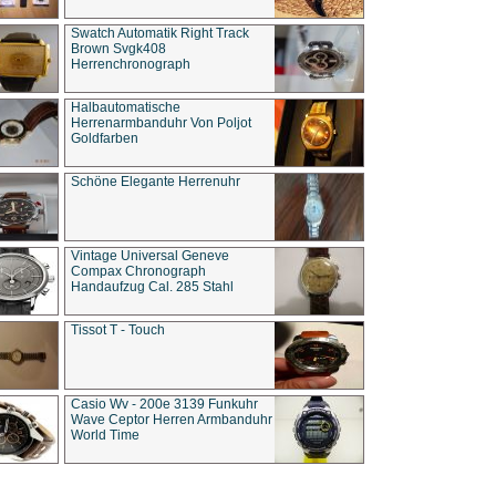
Swatch Automatik Right Track
Brown Svgk408
Herrenchronograph
Halbautomatische
Herrenarmbanduhr Von Poljot
Goldfarben
Schöne Elegante Herrenuhr
Vintage Universal Geneve
Compax Chronograph
Handaufzug Cal. 285 Stahl
Tissot T - Touch
Casio Wv - 200e 3139 Funkuhr
Wave Ceptor Herren Armbanduhr
World Time