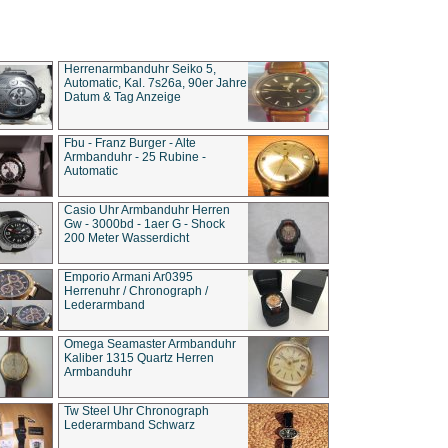
Herrenarmbanduhr Seiko 5,
Automatic, Kal. 7s26a, 90er Jahre
Datum & Tag Anzeige
Fbu - Franz Burger - Alte
Armbanduhr - 25 Rubine -
Automatic
Casio Uhr Armbanduhr Herren
Gw - 3000bd - 1aer G - Shock
200 Meter Wasserdicht
Emporio Armani Ar0395
Herrenuhr / Chronograph /
Lederarmband
Omega Seamaster Armbanduhr
Kaliber 1315 Quartz Herren
Armbanduhr
Tw Steel Uhr Chronograph
Lederarmband Schwarz