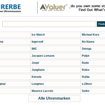
Ice Watch
Michael Kors
na
Ingersoll
No-Name
IWC
Omega
Jacques Lemans
Poljot
Joop!
Rado
Junghans
Rolex
Kienzle
Ruhla
inal
Longines
s.Oliver
Maurice Lacroix
Seiko
Alle Uhrenmarken