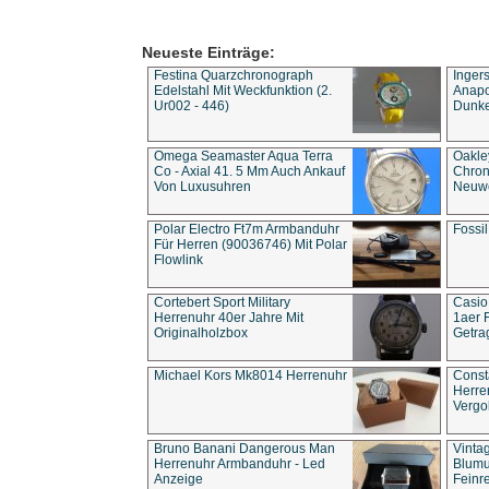
Neueste Einträge:
Festina Quarzchronograph
Inger
Edelstahl Mit Weckfunktion (2.
Anapol
Ur002 - 446)
Dunke
Omega Seamaster Aqua Terra
Oakle
Co - Axial 41. 5 Mm Auch Ankauf
Chron
Von Luxusuhren
Neuwe
Polar Electro Ft7m Armbanduhr
Fossil
Für Herren (90036746) Mit Polar
Flowlink
Cortebert Sport Military
Casio
Herrenuhr 40er Jahre Mit
1aer 
Originalholzbox
Getra
Michael Kors Mk8014 Herrenuhr
Const
Herre
Vergo
Bruno Banani Dangerous Man
Vinta
Herrenuhr Armbanduhr - Led
Blumu
Anzeige
Feinre