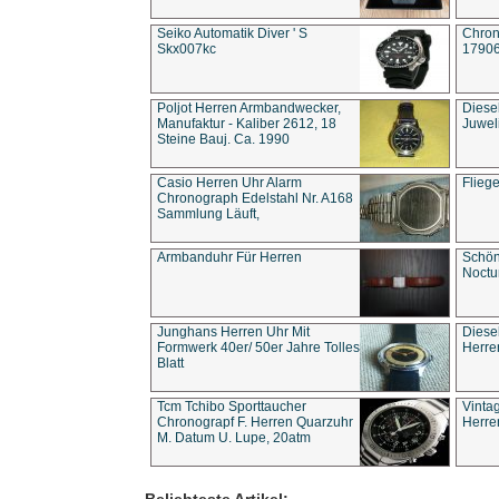
Seiko Automatik Diver ' S
Chron
Skx007kc
1790
Poljot Herren Armbandwecker,
Diese
Manufaktur - Kaliber 2612, 18
Juwel
Steine Bauj. Ca. 1990
Casio Herren Uhr Alarm
Flieg
Chronograph Edelstahl Nr. A168
Sammlung Läuft,
Armbanduhr Für Herren
Schön
Noct
Junghans Herren Uhr Mit
Diese
Formwerk 40er/ 50er Jahre Tolles
Herre
Blatt
Tcm Tchibo Sporttaucher
Vinta
Chronograpf F. Herren Quarzuhr
Herre
M. Datum U. Lupe, 20atm