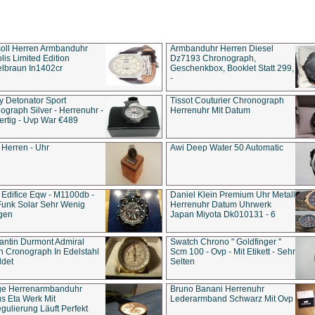
soll Herren Armbanduhr
Armbanduhr Herren Diesel
is Limited Edition
Dz7193 Chro­no­graph,
lbraun In1402cr
Geschenkbox, Booklet Statt 299,
-
y Detonator Sport
Tissot Couturier Chronograph
ograph Silver - Herrenuhr -
Herrenuhr Mit Datum
rtig - Uvp War €489
 Herren - Uhr
Awi Deep Water 50 Automatic
 Edifice Eqw - M1100db -
Daniel Klein Premium Uhr Metall
Funk Solar Sehr Wenig
Herrenuhr Datum Uhrwerk
gen
Japan Miyota Dk010131 - 6
antin Durmont Admiral
Swatch Chrono " Goldfinger "
n Cronograph In Edelstahl
Scm 100 - Ovp - Mit Etikett - Sehr
ldet
Selten
ge Herrenarmbanduhr
Bruno Banani Herrenuhr
s Eta Werk Mit
Lederarmband Schwarz Mit Ovp
gulierung Läuft Perfekt