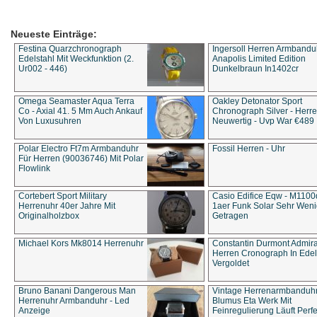
Neueste Einträge:
Festina Quarzchronograph
Ingersoll Herren Armbandu
Edelstahl Mit Weckfunktion (2.
Anapolis Limited Edition
Ur002 - 446)
Dunkelbraun In1402cr
Omega Seamaster Aqua Terra
Oakley Detonator Sport
Co - Axial 41. 5 Mm Auch Ankauf
Chronograph Silver - Herre
Von Luxusuhren
Neuwertig - Uvp War €489
Polar Electro Ft7m Armbanduhr
Fossil Herren - Uhr
Für Herren (90036746) Mit Polar
Flowlink
Cortebert Sport Military
Casio Edifice Eqw - M1100
Herrenuhr 40er Jahre Mit
1aer Funk Solar Sehr Wen
Originalholzbox
Getragen
Michael Kors Mk8014 Herrenuhr
Constantin Durmont Admira
Herren Cronograph In Edel
Vergoldet
Bruno Banani Dangerous Man
Vintage Herrenarmbanduh
Herrenuhr Armbanduhr - Led
Blumus Eta Werk Mit
Anzeige
Feinregulierung Läuft Perfe