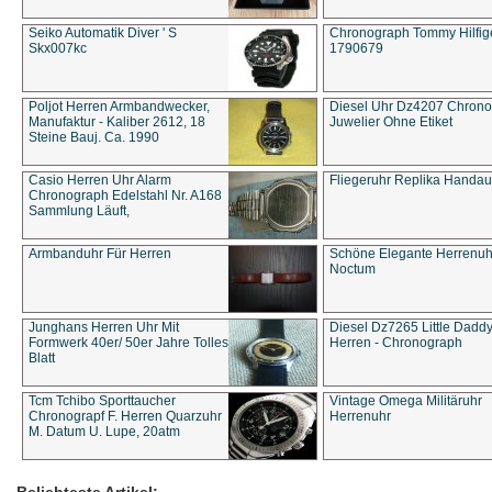
Seiko Automatik Diver ' S
Chronograph Tommy Hilfige
Skx007kc
1790679
Poljot Herren Armbandwecker,
Diesel Uhr Dz4207 Chron
Manufaktur - Kaliber 2612, 18
Juwelier Ohne Etiket
Steine Bauj. Ca. 1990
Casio Herren Uhr Alarm
Fliegeruhr Replika Handau
Chronograph Edelstahl Nr. A168
Sammlung Läuft,
Armbanduhr Für Herren
Schöne Elegante Herrenuh
Noctum
Junghans Herren Uhr Mit
Diesel Dz7265 Little Dadd
Formwerk 40er/ 50er Jahre Tolles
Herren - Chronograph
Blatt
Tcm Tchibo Sporttaucher
Vintage Omega Militäruhr
Chronograpf F. Herren Quarzuhr
Herrenuhr
M. Datum U. Lupe, 20atm