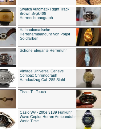
Swatch Automatik Right Track
Brown Svgk408
Herrenchronograph
Halbautomatische
Herrenarmbanduhr Von Poljot
Goldfarben
Schöne Elegante Herrenuhr
Vintage Universal Geneve
Compax Chronograph
Handaufzug Cal. 285 Stahl
Tissot T - Touch
Casio Wv - 200e 3139 Funkuhr
Wave Ceptor Herren Armbanduhr
World Time