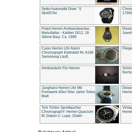
Seiko Automatik Diver ' S
Chron
Skx007kc
1790
Poljot Herren Armbandwecker,
Diese
Manufaktur - Kaliber 2612, 18
Juwel
Steine Bauj. Ca. 1990
Casio Herren Uhr Alarm
Flieg
Chronograph Edelstahl Nr. A168
Sammlung Läuft,
Armbanduhr Für Herren
Schön
Noct
Junghans Herren Uhr Mit
Diese
Formwerk 40er/ 50er Jahre Tolles
Herre
Blatt
Tcm Tchibo Sporttaucher
Vinta
Chronograpf F. Herren Quarzuhr
Herre
M. Datum U. Lupe, 20atm