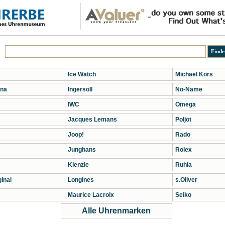
Ice Watch
Michael Kors
na
Ingersoll
No-Name
IWC
Omega
Jacques Lemans
Poljot
Joop!
Rado
Junghans
Rolex
Kienzle
Ruhla
inal
Longines
s.Oliver
Maurice Lacroix
Seiko
Alle Uhrenmarken