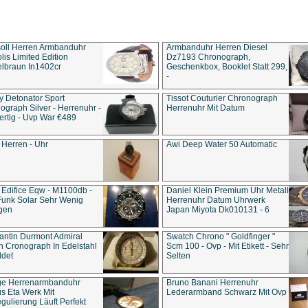
soll Herren Armbanduhr
Armbanduhr Herren Diesel
is Limited Edition
Dz7193 Chro­no­graph,
lbraun In1402cr
Geschenkbox, Booklet Statt 299,
-
y Detonator Sport
Tissot Couturier Chronograph
ograph Silver - Herrenuhr -
Herrenuhr Mit Datum
rtig - Uvp War €489
 Herren - Uhr
Awi Deep Water 50 Automatic
 Edifice Eqw - M1100db -
Daniel Klein Premium Uhr Metall
Funk Solar Sehr Wenig
Herrenuhr Datum Uhrwerk
gen
Japan Miyota Dk010131 - 6
antin Durmont Admiral
Swatch Chrono " Goldfinger "
n Cronograph In Edelstahl
Scm 100 - Ovp - Mit Etikett - Sehr
ldet
Selten
ge Herrenarmbanduhr
Bruno Banani Herrenuhr
s Eta Werk Mit
Lederarmband Schwarz Mit Ovp
gulierung Läuft Perfekt