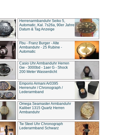
Herrenarmbanduhr Seiko 5,
Automatic, Kal. 7s26a, 90er Jahre
Datum & Tag Anzeige
Fbu - Franz Burger - Alte
Armbanduhr - 25 Rubine -
Automatic
Casio Uhr Armbanduhr Herren
Gw - 3000bd - 1aer G - Shock
200 Meter Wasserdicht
Emporio Armani Ar0395
Herrenuhr / Chronograph /
Lederarmband
Omega Seamaster Armbanduhr
Kaliber 1315 Quartz Herren
Armbanduhr
Tw Steel Uhr Chronograph
Lederarmband Schwarz