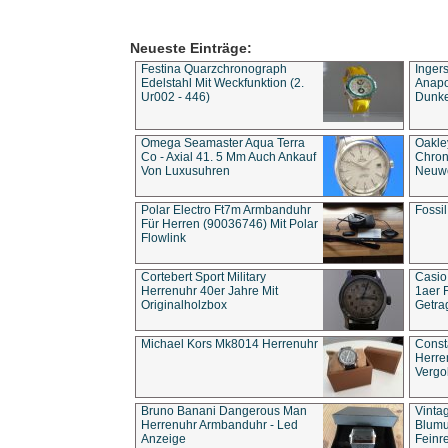
Neueste Einträge:
Festina Quarzchronograph
Inger
Edelstahl Mit Weckfunktion (2.
Anapol
Ur002 - 446)
Dunke
Omega Seamaster Aqua Terra
Oakle
Co - Axial 41. 5 Mm Auch Ankauf
Chron
Von Luxusuhren
Neuwe
Polar Electro Ft7m Armbanduhr
Fossil
Für Herren (90036746) Mit Polar
Flowlink
Cortebert Sport Military
Casio
Herrenuhr 40er Jahre Mit
1aer 
Originalholzbox
Getra
Michael Kors Mk8014 Herrenuhr
Const
Herre
Vergo
Bruno Banani Dangerous Man
Vinta
Herrenuhr Armbanduhr - Led
Blumu
Anzeige
Feinre