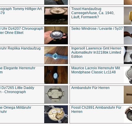
ograph Tommy Hilfiger Art.
Tissot Handaufzug
679
CarreegehÄuse, Ca. 1940,
Läuft, Formwerk?
l Uhr Dz4207 Chronograph
Seiko Windrose / Levante / 5y37
ier Ohne Etiket
eruhr Replika Handaufzug
Ingersoll Lawrence Gmt Herren
Automatikuhr In3218bk Limited
Edition
e Elegante Herrenuhr
Maurice Lacroix Herrenuhr Mit
um
Mondphase Classic Lc1148
l Dz7265 Little Daddy
Armbanduhr Für Herren
n - Chronograph
ge Omega Militäruhr
Fossil Ch2891 Armbanduhr Für
nuhr
Herren