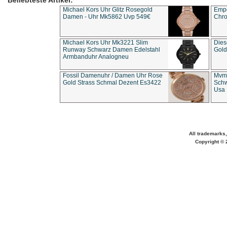
Beliebteste Artikel:
Michael Kors Uhr Glitz Rosegold
Empo
Damen - Uhr Mk5862 Uvp 549€
Chro
Michael Kors Uhr Mk3221 Slim
Dies
Runway Schwarz Damen Edelstahl
Gold
Armbanduhr Analogneu
Fossil Damenuhr / Damen Uhr Rose
Mvmt
Gold Strass Schmal Dezent Es3422
Schw
Usa 
All trademarks,
Copyright © 