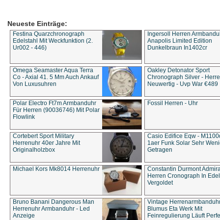
Neueste Einträge:
Festina Quarzchronograph
Ingersoll Herren Armbandu
Edelstahl Mit Weckfunktion (2.
Anapolis Limited Edition
Ur002 - 446)
Dunkelbraun In1402cr
Omega Seamaster Aqua Terra
Oakley Detonator Sport
Co - Axial 41. 5 Mm Auch Ankauf
Chronograph Silver - Herre
Von Luxusuhren
Neuwertig - Uvp War €489
Polar Electro Ft7m Armbanduhr
Fossil Herren - Uhr
Für Herren (90036746) Mit Polar
Flowlink
Cortebert Sport Military
Casio Edifice Eqw - M1100
Herrenuhr 40er Jahre Mit
1aer Funk Solar Sehr Wen
Originalholzbox
Getragen
Michael Kors Mk8014 Herrenuhr
Constantin Durmont Admira
Herren Cronograph In Edel
Vergoldet
Bruno Banani Dangerous Man
Vintage Herrenarmbanduh
Herrenuhr Armbanduhr - Led
Blumus Eta Werk Mit
Anzeige
Feinregulierung Läuft Perfe