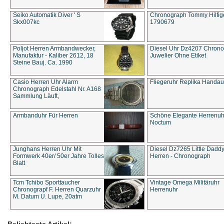
Seiko Automatik Diver ' S
Chronograph Tommy Hilfige
Skx007kc
1790679
Poljot Herren Armbandwecker,
Diesel Uhr Dz4207 Chron
Manufaktur - Kaliber 2612, 18
Juwelier Ohne Etiket
Steine Bauj. Ca. 1990
Casio Herren Uhr Alarm
Fliegeruhr Replika Handau
Chronograph Edelstahl Nr. A168
Sammlung Läuft,
Armbanduhr Für Herren
Schöne Elegante Herrenuh
Noctum
Junghans Herren Uhr Mit
Diesel Dz7265 Little Dadd
Formwerk 40er/ 50er Jahre Tolles
Herren - Chronograph
Blatt
Tcm Tchibo Sporttaucher
Vintage Omega Militäruhr
Chronograpf F. Herren Quarzuhr
Herrenuhr
M. Datum U. Lupe, 20atm