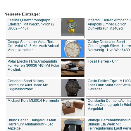
Neueste Einträge:
Festina Quarzchronograph
Ingersoll Herren Armbandu
Edelstahl Mit Weckfunktion (2.
Anapolis Limited Edition
Ur002 - 446)
Dunkelbraun In1402cr
Omega Seamaster Aqua Terra
Oakley Detonator Sport
Co - Axial 41. 5 Mm Auch Ankauf
Chronograph Silver - Herre
Von Luxusuhren
Neuwertig - Uvp War €489
Polar Electro Ft7m Armbanduhr
Fossil Herren - Uhr
Für Herren (90036746) Mit Polar
Flowlink
Cortebert Sport Military
Casio Edifice Eqw - M1100
Herrenuhr 40er Jahre Mit
1aer Funk Solar Sehr Wen
Originalholzbox
Getragen
Michael Kors Mk8014 Herrenuhr
Constantin Durmont Admira
Herren Cronograph In Edel
Vergoldet
Bruno Banani Dangerous Man
Vintage Herrenarmbanduh
Herrenuhr Armbanduhr - Led
Blumus Eta Werk Mit
Anzeige
Feinregulierung Läuft Perfe