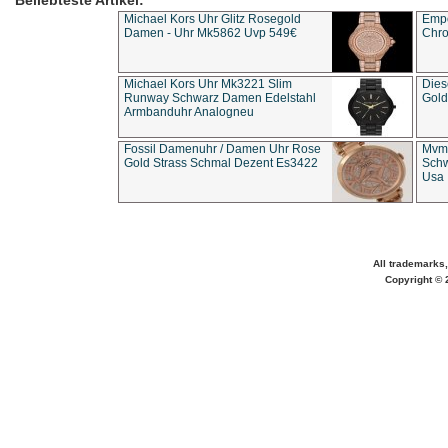
Beliebteste Artikel:
Michael Kors Uhr Glitz Rosegold
Empo
Damen - Uhr Mk5862 Uvp 549€
Chro
Michael Kors Uhr Mk3221 Slim
Dies
Runway Schwarz Damen Edelstahl
Gold
Armbanduhr Analogneu
Fossil Damenuhr / Damen Uhr Rose
Mvmt
Gold Strass Schmal Dezent Es3422
Schw
Usa 
All trademarks,
Copyright © 