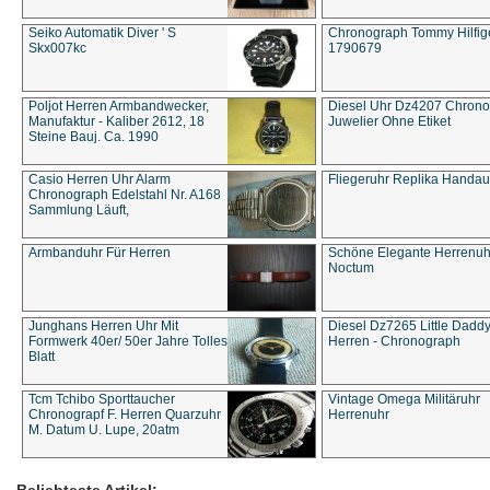
Seiko Automatik Diver ' S
Chronograph Tommy Hilfige
Skx007kc
1790679
Poljot Herren Armbandwecker,
Diesel Uhr Dz4207 Chron
Manufaktur - Kaliber 2612, 18
Juwelier Ohne Etiket
Steine Bauj. Ca. 1990
Casio Herren Uhr Alarm
Fliegeruhr Replika Handau
Chronograph Edelstahl Nr. A168
Sammlung Läuft,
Armbanduhr Für Herren
Schöne Elegante Herrenuh
Noctum
Junghans Herren Uhr Mit
Diesel Dz7265 Little Dadd
Formwerk 40er/ 50er Jahre Tolles
Herren - Chronograph
Blatt
Tcm Tchibo Sporttaucher
Vintage Omega Militäruhr
Chronograpf F. Herren Quarzuhr
Herrenuhr
M. Datum U. Lupe, 20atm