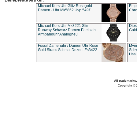
Beliebteste Artikel:
Michael Kors Uhr Glitz Rosegold
Empo
Damen - Uhr Mk5862 Uvp 549€
Chro
Michael Kors Uhr Mk3221 Slim
Dies
Runway Schwarz Damen Edelstahl
Gold
Armbanduhr Analogneu
Fossil Damenuhr / Damen Uhr Rose
Mvmt
Gold Strass Schmal Dezent Es3422
Schw
Usa 
All trademarks,
Copyright © 