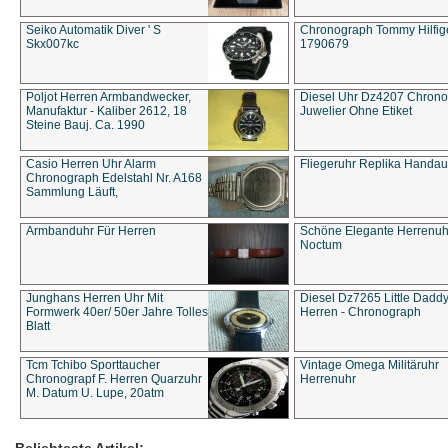
Seiko Automatik Diver ' S
Chronograph Tommy Hilfige
Skx007kc
1790679
Poljot Herren Armbandwecker,
Diesel Uhr Dz4207 Chron
Manufaktur - Kaliber 2612, 18
Juwelier Ohne Etiket
Steine Bauj. Ca. 1990
Casio Herren Uhr Alarm
Fliegeruhr Replika Handau
Chronograph Edelstahl Nr. A168
Sammlung Läuft,
Armbanduhr Für Herren
Schöne Elegante Herrenuh
Noctum
Junghans Herren Uhr Mit
Diesel Dz7265 Little Dadd
Formwerk 40er/ 50er Jahre Tolles
Herren - Chronograph
Blatt
Tcm Tchibo Sporttaucher
Vintage Omega Militäruhr
Chronograpf F. Herren Quarzuhr
Herrenuhr
M. Datum U. Lupe, 20atm