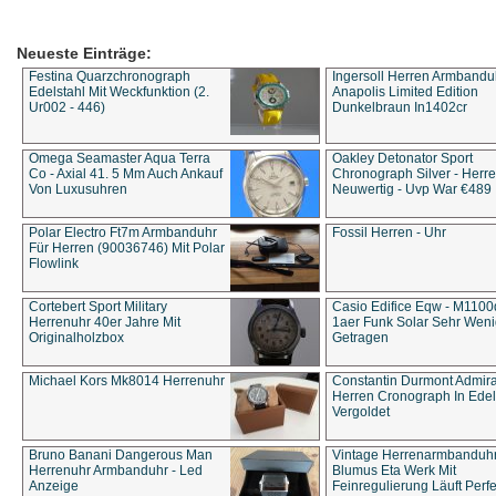
Neueste Einträge:
Festina Quarzchronograph
Ingersoll Herren Armbandu
Edelstahl Mit Weckfunktion (2.
Anapolis Limited Edition
Ur002 - 446)
Dunkelbraun In1402cr
Omega Seamaster Aqua Terra
Oakley Detonator Sport
Co - Axial 41. 5 Mm Auch Ankauf
Chronograph Silver - Herre
Von Luxusuhren
Neuwertig - Uvp War €489
Polar Electro Ft7m Armbanduhr
Fossil Herren - Uhr
Für Herren (90036746) Mit Polar
Flowlink
Cortebert Sport Military
Casio Edifice Eqw - M1100
Herrenuhr 40er Jahre Mit
1aer Funk Solar Sehr Wen
Originalholzbox
Getragen
Michael Kors Mk8014 Herrenuhr
Constantin Durmont Admira
Herren Cronograph In Edel
Vergoldet
Bruno Banani Dangerous Man
Vintage Herrenarmbanduh
Herrenuhr Armbanduhr - Led
Blumus Eta Werk Mit
Anzeige
Feinregulierung Läuft Perfe