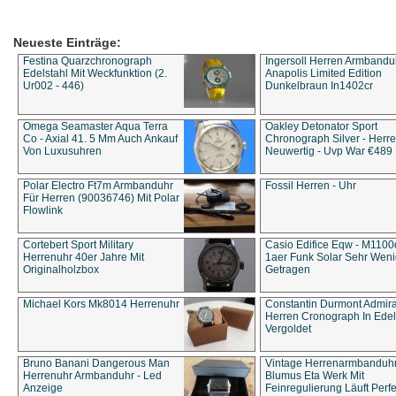
Neueste Einträge:
Festina Quarzchronograph
Ingersoll Herren Armbandu
Edelstahl Mit Weckfunktion (2.
Anapolis Limited Edition
Ur002 - 446)
Dunkelbraun In1402cr
Omega Seamaster Aqua Terra
Oakley Detonator Sport
Co - Axial 41. 5 Mm Auch Ankauf
Chronograph Silver - Herre
Von Luxusuhren
Neuwertig - Uvp War €489
Polar Electro Ft7m Armbanduhr
Fossil Herren - Uhr
Für Herren (90036746) Mit Polar
Flowlink
Cortebert Sport Military
Casio Edifice Eqw - M1100
Herrenuhr 40er Jahre Mit
1aer Funk Solar Sehr Wen
Originalholzbox
Getragen
Michael Kors Mk8014 Herrenuhr
Constantin Durmont Admira
Herren Cronograph In Edel
Vergoldet
Bruno Banani Dangerous Man
Vintage Herrenarmbanduh
Herrenuhr Armbanduhr - Led
Blumus Eta Werk Mit
Anzeige
Feinregulierung Läuft Perfe