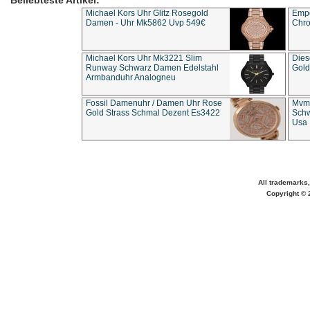
Beliebteste Artikel:
Michael Kors Uhr Glitz Rosegold
Empo
Damen - Uhr Mk5862 Uvp 549€
Chro
Michael Kors Uhr Mk3221 Slim
Dies
Runway Schwarz Damen Edelstahl
Gold
Armbanduhr Analogneu
Fossil Damenuhr / Damen Uhr Rose
Mvmt
Gold Strass Schmal Dezent Es3422
Schw
Usa 
All trademarks,
Copyright © 