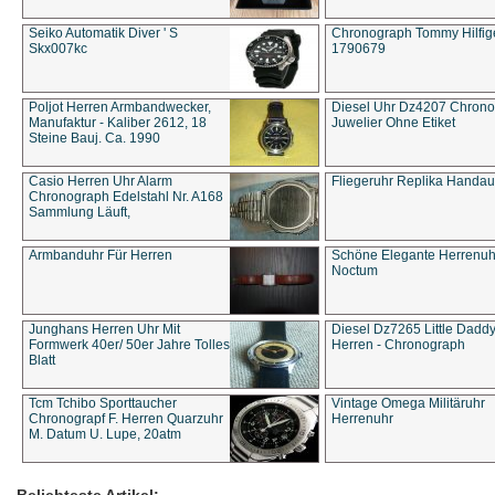
Seiko Automatik Diver ' S
Chronograph Tommy Hilfige
Skx007kc
1790679
Poljot Herren Armbandwecker,
Diesel Uhr Dz4207 Chron
Manufaktur - Kaliber 2612, 18
Juwelier Ohne Etiket
Steine Bauj. Ca. 1990
Casio Herren Uhr Alarm
Fliegeruhr Replika Handau
Chronograph Edelstahl Nr. A168
Sammlung Läuft,
Armbanduhr Für Herren
Schöne Elegante Herrenuh
Noctum
Junghans Herren Uhr Mit
Diesel Dz7265 Little Dadd
Formwerk 40er/ 50er Jahre Tolles
Herren - Chronograph
Blatt
Tcm Tchibo Sporttaucher
Vintage Omega Militäruhr
Chronograpf F. Herren Quarzuhr
Herrenuhr
M. Datum U. Lupe, 20atm