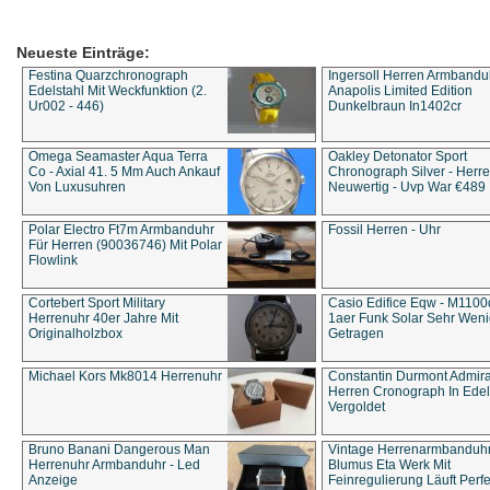
Neueste Einträge:
Festina Quarzchronograph
Ingersoll Herren Armbandu
Edelstahl Mit Weckfunktion (2.
Anapolis Limited Edition
Ur002 - 446)
Dunkelbraun In1402cr
Omega Seamaster Aqua Terra
Oakley Detonator Sport
Co - Axial 41. 5 Mm Auch Ankauf
Chronograph Silver - Herre
Von Luxusuhren
Neuwertig - Uvp War €489
Polar Electro Ft7m Armbanduhr
Fossil Herren - Uhr
Für Herren (90036746) Mit Polar
Flowlink
Cortebert Sport Military
Casio Edifice Eqw - M1100
Herrenuhr 40er Jahre Mit
1aer Funk Solar Sehr Wen
Originalholzbox
Getragen
Michael Kors Mk8014 Herrenuhr
Constantin Durmont Admira
Herren Cronograph In Edel
Vergoldet
Bruno Banani Dangerous Man
Vintage Herrenarmbanduh
Herrenuhr Armbanduhr - Led
Blumus Eta Werk Mit
Anzeige
Feinregulierung Läuft Perfe