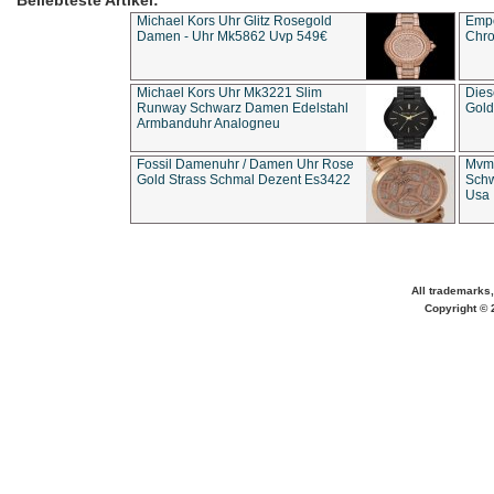
Beliebteste Artikel:
Michael Kors Uhr Glitz Rosegold
Empo
Damen - Uhr Mk5862 Uvp 549€
Chro
Michael Kors Uhr Mk3221 Slim
Dies
Runway Schwarz Damen Edelstahl
Gold
Armbanduhr Analogneu
Fossil Damenuhr / Damen Uhr Rose
Mvmt
Gold Strass Schmal Dezent Es3422
Schw
Usa 
All trademarks,
Copyright © 