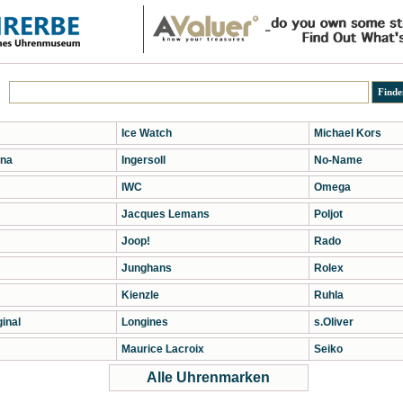
Ice Watch
Michael Kors
na
Ingersoll
No-Name
IWC
Omega
Jacques Lemans
Poljot
Joop!
Rado
Junghans
Rolex
Kienzle
Ruhla
inal
Longines
s.Oliver
Maurice Lacroix
Seiko
Alle Uhrenmarken