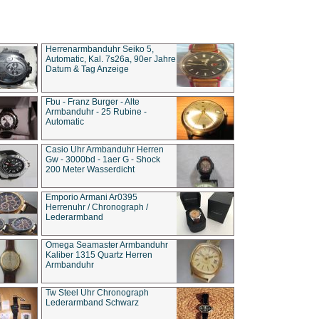
Herrenarmbanduhr Seiko 5,
Automatic, Kal. 7s26a, 90er Jahre
Datum & Tag Anzeige
Fbu - Franz Burger - Alte
Armbanduhr - 25 Rubine -
Automatic
Casio Uhr Armbanduhr Herren
Gw - 3000bd - 1aer G - Shock
200 Meter Wasserdicht
Emporio Armani Ar0395
Herrenuhr / Chronograph /
Lederarmband
Omega Seamaster Armbanduhr
Kaliber 1315 Quartz Herren
Armbanduhr
Tw Steel Uhr Chronograph
Lederarmband Schwarz