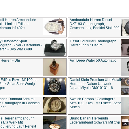
soll Herren Armbanduhr
Armbanduhr Herren Diesel
is Limited Edition
Dz7193 Chro­no­graph,
lbraun In1402cr
Geschenkbox, Booklet Statt 299,
-
y Detonator Sport
Tissot Couturier Chronograph
ograph Silver - Herrenuhr -
Herrenuhr Mit Datum
rtig - Uvp War €489
 Herren - Uhr
Awi Deep Water 50 Automatic
 Edifice Eqw - M1100db -
Daniel Klein Premium Uhr Metall
Funk Solar Sehr Wenig
Herrenuhr Datum Uhrwerk
gen
Japan Miyota Dk010131 - 6
antin Durmont Admiral
Swatch Chrono " Goldfinger "
n Cronograph In Edelstahl
Scm 100 - Ovp - Mit Etikett - Sehr
ldet
Selten
ge Herrenarmbanduhr
Bruno Banani Herrenuhr
s Eta Werk Mit
Lederarmband Schwarz Mit Ovp
gulierung Läuft Perfekt