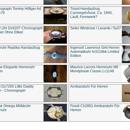
ograph Tommy Hilfiger Art.
Tissot Handaufzug
679
CarreegehÄuse, Ca. 1940,
Läuft, Formwerk?
l Uhr Dz4207 Chronograph
Seiko Windrose / Levante / 5y37
ier Ohne Etiket
eruhr Replika Handaufzug
Ingersoll Lawrence Gmt Herren
Automatikuhr In3218bk Limited
Edition
e Elegante Herrenuhr
Maurice Lacroix Herrenuhr Mit
um
Mondphase Classic Lc1148
l Dz7265 Little Daddy
Armbanduhr Für Herren
n - Chronograph
ge Omega Militäruhr
Fossil Ch2891 Armbanduhr Für
nuhr
Herren