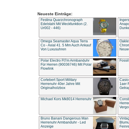
Neueste Einträge:
Festina Quarzchronograph
Inger
Edelstahl Mit Weckfunktion (2.
Anapol
Ur002 - 446)
Dunke
Omega Seamaster Aqua Terra
Oakle
Co - Axial 41. 5 Mm Auch Ankauf
Chron
Von Luxusuhren
Neuwe
Polar Electro Ft7m Armbanduhr
Fossil
Für Herren (90036746) Mit Polar
Flowlink
Cortebert Sport Military
Casio
Herrenuhr 40er Jahre Mit
1aer 
Originalholzbox
Getra
Michael Kors Mk8014 Herrenuhr
Const
Herre
Vergo
Bruno Banani Dangerous Man
Vinta
Herrenuhr Armbanduhr - Led
Blumu
Anzeige
Feinre