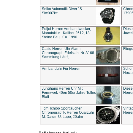
Seiko Automatik Diver ' S
Chron
Skx007kc
1790
Poljot Herren Armbandwecker,
Diese
Manufaktur - Kaliber 2612, 18
Juwel
Steine Bauj. Ca. 1990
Casio Herren Uhr Alarm
Flieg
Chronograph Edelstahl Nr. A168
Sammlung Läuft,
Armbanduhr Für Herren
Schön
Noct
Junghans Herren Uhr Mit
Diese
Formwerk 40er/ 50er Jahre Tolles
Herre
Blatt
Tcm Tchibo Sporttaucher
Vinta
Chronograpf F. Herren Quarzuhr
Herre
M. Datum U. Lupe, 20atm