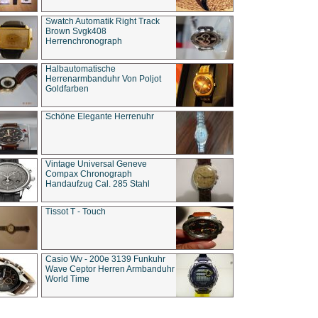
Swatch Automatik Right Track
Brown Svgk408
Herrenchronograph
Halbautomatische
Herrenarmbanduhr Von Poljot
Goldfarben
Schöne Elegante Herrenuhr
Vintage Universal Geneve
Compax Chronograph
Handaufzug Cal. 285 Stahl
Tissot T - Touch
Casio Wv - 200e 3139 Funkuhr
Wave Ceptor Herren Armbanduhr
World Time