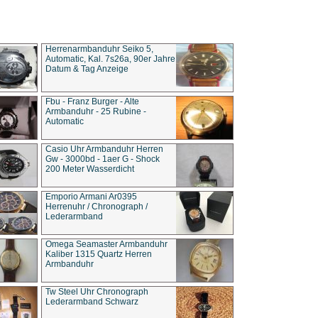
Herrenarmbanduhr Seiko 5,
Automatic, Kal. 7s26a, 90er Jahre
Datum & Tag Anzeige
Fbu - Franz Burger - Alte
Armbanduhr - 25 Rubine -
Automatic
Casio Uhr Armbanduhr Herren
Gw - 3000bd - 1aer G - Shock
200 Meter Wasserdicht
Emporio Armani Ar0395
Herrenuhr / Chronograph /
Lederarmband
Omega Seamaster Armbanduhr
Kaliber 1315 Quartz Herren
Armbanduhr
Tw Steel Uhr Chronograph
Lederarmband Schwarz