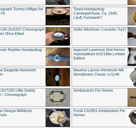
ograph Tommy Hilfiger Art.
Tissot Handaufzug
679
CarreegehÄuse, Ca. 1940,
Läuft, Formwerk?
l Uhr Dz4207 Chronograph
Seiko Windrose / Levante / 5y37
ier Ohne Etiket
eruhr Replika Handaufzug
Ingersoll Lawrence Gmt Herren
Automatikuhr In3218bk Limited
Edition
e Elegante Herrenuhr
Maurice Lacroix Herrenuhr Mit
um
Mondphase Classic Lc1148
l Dz7265 Little Daddy
Armbanduhr Für Herren
n - Chronograph
ge Omega Militäruhr
Fossil Ch2891 Armbanduhr Für
nuhr
Herren