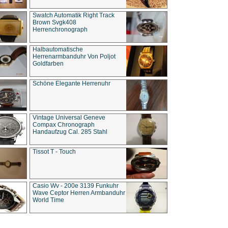
Swatch Automatik Right Track
Brown Svgk408
Herrenchronograph
Halbautomatische
Herrenarmbanduhr Von Poljot
Goldfarben
Schöne Elegante Herrenuhr
Vintage Universal Geneve
Compax Chronograph
Handaufzug Cal. 285 Stahl
Tissot T - Touch
Casio Wv - 200e 3139 Funkuhr
Wave Ceptor Herren Armbanduhr
World Time