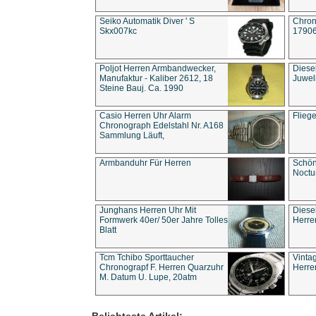
Seiko Automatik Diver ' S
Chron
Skx007kc
1790
Poljot Herren Armbandwecker,
Diese
Manufaktur - Kaliber 2612, 18
Juwel
Steine Bauj. Ca. 1990
Casio Herren Uhr Alarm
Flieg
Chronograph Edelstahl Nr. A168
Sammlung Läuft,
Armbanduhr Für Herren
Schön
Noct
Junghans Herren Uhr Mit
Diese
Formwerk 40er/ 50er Jahre Tolles
Herre
Blatt
Tcm Tchibo Sporttaucher
Vinta
Chronograpf F. Herren Quarzuhr
Herre
M. Datum U. Lupe, 20atm