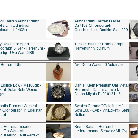
soll Herren Armbanduhr
Armbanduhr Herren Diesel
is Limited Edition
Dz7193 Chro­no­graph,
lbraun In1402cr
Geschenkbox, Booklet Statt 299,
-
y Detonator Sport
Tissot Couturier Chronograph
ograph Silver - Herrenuhr -
Herrenuhr Mit Datum
rtig - Uvp War €489
 Herren - Uhr
Awi Deep Water 50 Automatic
 Edifice Eqw - M1100db -
Daniel Klein Premium Uhr Metall
Funk Solar Sehr Wenig
Herrenuhr Datum Uhrwerk
gen
Japan Miyota Dk010131 - 6
antin Durmont Admiral
Swatch Chrono " Goldfinger "
n Cronograph In Edelstahl
Scm 100 - Ovp - Mit Etikett - Sehr
ldet
Selten
ge Herrenarmbanduhr
Bruno Banani Herrenuhr
s Eta Werk Mit
Lederarmband Schwarz Mit Ovp
gulierung Läuft Perfekt