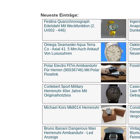
Neueste Einträge:
Festina Quarzchronograph
Inger
Edelstahl Mit Weckfunktion (2.
Anapol
Ur002 - 446)
Dunke
Omega Seamaster Aqua Terra
Oakle
Co - Axial 41. 5 Mm Auch Ankauf
Chron
Von Luxusuhren
Neuwe
Polar Electro Ft7m Armbanduhr
Fossil
Für Herren (90036746) Mit Polar
Flowlink
Cortebert Sport Military
Casio
Herrenuhr 40er Jahre Mit
1aer 
Originalholzbox
Getra
Michael Kors Mk8014 Herrenuhr
Const
Herre
Vergo
Bruno Banani Dangerous Man
Vinta
Herrenuhr Armbanduhr - Led
Blumu
Anzeige
Feinre