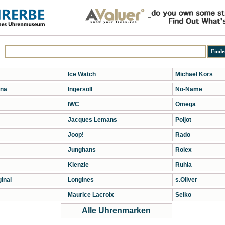
Ice Watch
Michael Kors
na
Ingersoll
No-Name
IWC
Omega
Jacques Lemans
Poljot
Joop!
Rado
Junghans
Rolex
Kienzle
Ruhla
inal
Longines
s.Oliver
Maurice Lacroix
Seiko
Alle Uhrenmarken